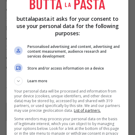
ottenere una miscela densa e liscia e poi trasferite
buttalapasta.it asks for your consent to
in tazze calde. Vi consiglio di usare delle tazze o
use your personal data for the following
bicchieri larghi e di vetro, così da apprezzare il
purposes:
colore e la composizione della cioccolata.
Personalised advertising and content, advertising and
Montate la restante panna e distribuitela sopra la
content measurement, audience research and
services development
cioccolata, nelle tazze. Guarnite con i riccioli di
cioccolata e servite subito.
Store and/or access information on a device
Learn more
Tag:
Ricette dal mondo
Your personal data will be processed and information from
your device (cookies, unique identifiers, and other device
data) may be stored by, accessed by and shared with 319
partners, or used specifically by this site. We and our partners
Parole di
Claudia
may use precise geolocation data.
List of partners.
Some vendors may process your personal data on the basis
of legitimate interest, which you can object to by managing
your options below. Look for a link at the bottom of this page
or in the site menu to manage or withdraw consent in privacy