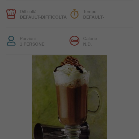
Difficoltà:
Tempo:
DEFAULT-DIFFICOLTA
DEFAULT-
Porzioni:
Calorie:
1 PERSONE
N.D.