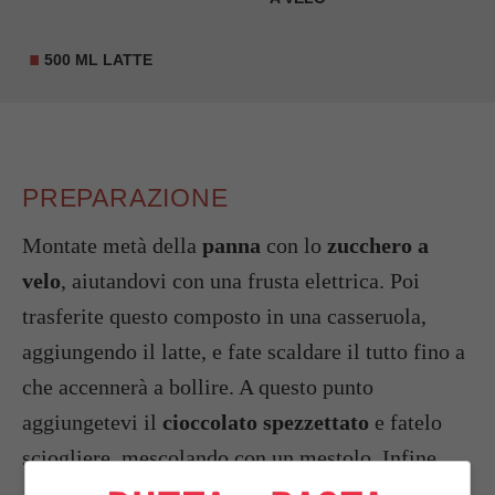
500 ML LATTE
PREPARAZIONE
Montate metà della
panna
con lo
zucchero a
velo
, aiutandovi con una frusta elettrica. Poi
trasferite questo composto in una casseruola,
aggiungendo il latte, e fate scaldare il tutto fino a
che accennerà a bollire. A questo punto
aggiungetevi il
cioccolato spezzettato
e fatelo
sciogliere, mescolando con un mestolo. Infine
aggiungete il
Whisky
, amalgamate bene, fino ad