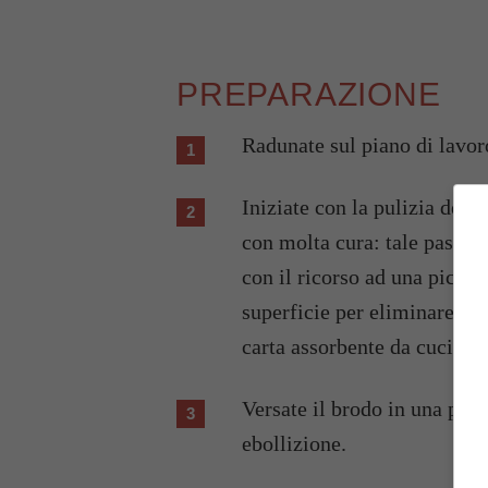
PREPARAZIONE
Radunate sul piano di lavoro 
Iniziate con la pulizia del 
con molta cura: tale passagg
con il ricorso ad una piccol
superficie per eliminare ev
carta assorbente da cucina e
Versate il brodo in una pen
ebollizione.