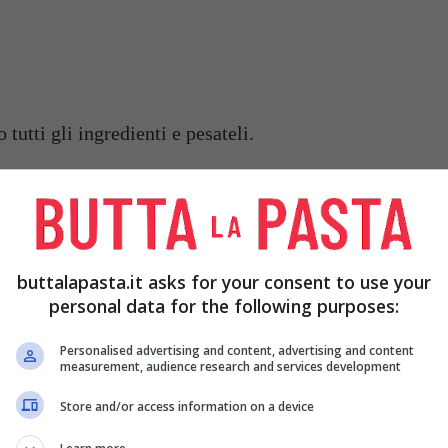
tutti gli ingredienti e pesateli.
tartufo. Sciacquatelo sotto acqua corrente fredda
io serve per eliminare la terra in eccesso. Adesso,
a spazzola, effettuate dei movimenti rotatori sulla
buttalapasta.it asks for your consent to use your
entuali impurità. Tamponatelo con un panno di
personal data for the following purposes:
 procedete con l’utilizzo.
Personalised advertising and content, advertising and content
measurement, audience research and services development
tola capiente e accendete la fiamma. Portate ad
Store and/or access information on a device