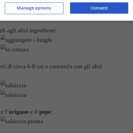
ungate con un bicchiere di acqua.
Manage options
Consent
li agli altri ingredienti.
tti di circa 6-8 cm e cuocetela con gli altri
e l’
origano
e il
pepe
.