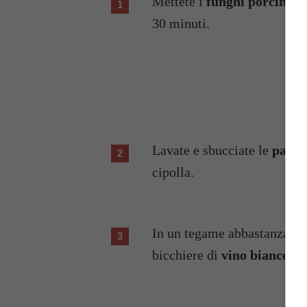
Mettete i
funghi porcini s
30 minuti.
Lavate e sbucciate le
patat
cipolla.
In un tegame abbastanza gr
bicchiere di
vino bianco
,
o