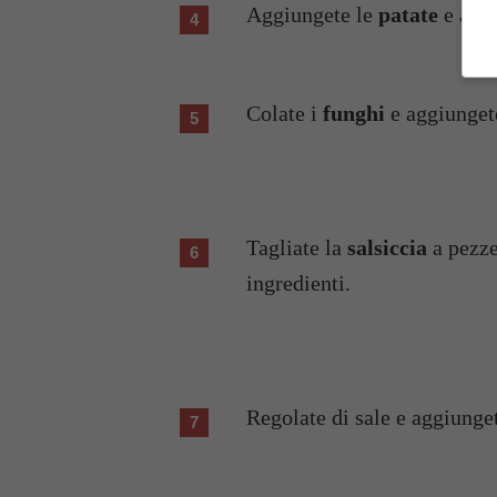
Aggiungete le
patate
e all
Colate i
funghi
e aggiungete
Tagliate la
salsiccia
a pezze
ingredienti.
Regolate di sale e aggiunget