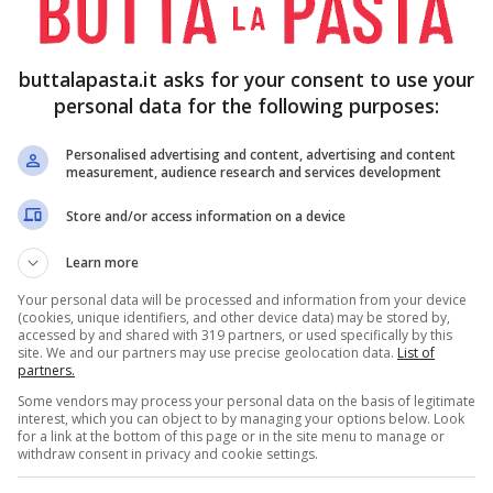
ecchi
in acqua calda per farli ravvivare, per circa
buttalapasta.it asks for your consent to use your
personal data for the following purposes:
Personalised advertising and content, advertising and content
measurement, audience research and services development
Store and/or access information on a device
e
e la
cipolla
, fate le patate a pezzi e a listarelle la
Learn more
Your personal data will be processed and information from your device
(cookies, unique identifiers, and other device data) may be stored by,
accessed by and shared with 319 partners, or used specifically by this
site. We and our partners may use precise geolocation data.
List of
partners.
ande soffriggete la
cipolla
, aggiungendo mezzo
Some vendors may process your personal data on the basis of legitimate
lio extravergine di oliva
e
sale
.
interest, which you can object to by managing your options below. Look
for a link at the bottom of this page or in the site menu to manage or
withdraw consent in privacy and cookie settings.