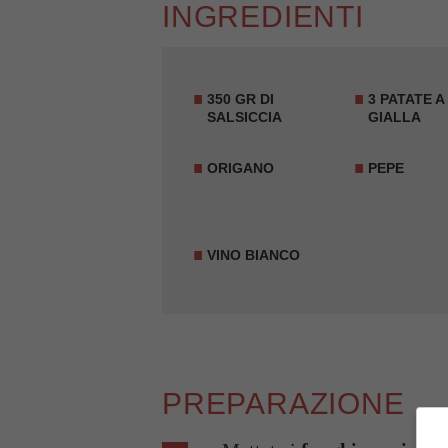
INGREDIENTI
350 GR DI
3 PATATE A
SALSICCIA
GIALLA
ORIGANO
PEPE
VINO BIANCO
PREPARAZIONE