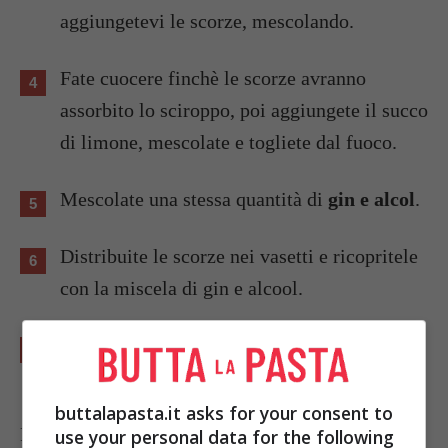
aggiungetevi le scorze, mescolando.
Fate cuocere finchè le scorze avranno
assorbito lo sciroppo, poi aggiungete il succo
di limone, mescolate e togliete dal fuoco.
Mescolate una stessa quantità di
gin e alcol
.
Distribuite le scorze nei vasetti e ricopritele
con la miscela di gin e alcool.
Chiudete i vasetti e conservate in luogo
asciutto e buio.
buttalapasta.it asks for your consent to
Prima di utilizzare le scorze fatele riposare nei
use your personal data for the following