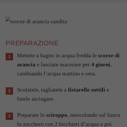
PREPARAZIONE
Mettete a bagno in acqua fredda le
scorze di
arancia
e lasciate macerare per
4 giorni
,
cambiando l’acqua mattino e sera.
Scolatele, tagliatele a
listarelle sottili
e
fatele asciugare.
Preparate lo
sciroppo
, mescolando sul fuoco
lo zucchero con 2 bicchieri d’acqua e poi