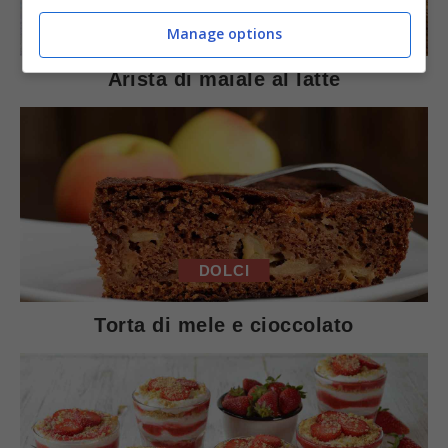
SECONDI PIATTI
Manage options
Arista di maiale al latte
DOLCI
Torta di mele e cioccolato