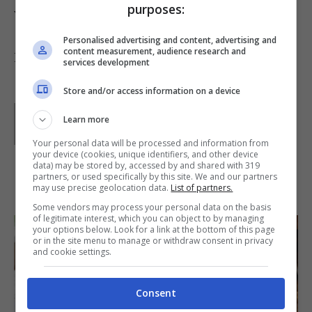
purposes:
vasetti per circa un mese
Personalised advertising and content, advertising and
content measurement, audience research and
Foto di
fugzu
services development
Store and/or access information on a device
Parole di
Claudia
Learn more
Your personal data will be processed and information from
your device (cookies, unique identifiers, and other device
data) may be stored by, accessed by and shared with 319
partners, or used specifically by this site. We and our partners
IN PRIMO PIANO
may use precise geolocation data.
List of partners.
Some vendors may process your personal data on the basis
of legitimate interest, which you can object to by managing
your options below. Look for a link at the bottom of this page
or in the site menu to manage or withdraw consent in privacy
and cookie settings.
Consent