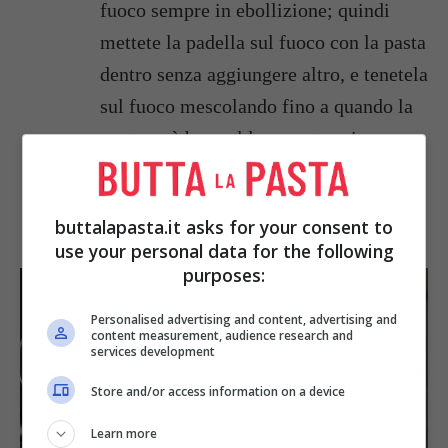
fuoco sempre in ebollizione; quindi
mettete la padella sul fuoco con la pasta
dentro senza aggiungere altro, e tenetela
sul fuoco mescolando fino a quando la
pasta sarà ben calda, ma attenzione non
dovete tostarla deve essere solo ben
calda.
buttalapasta.it asks for your consent to
use your personal data for the following
purposes:
Personalised advertising and content, advertising and
content measurement, audience research and
services development
Store and/or access information on a device
Learn more