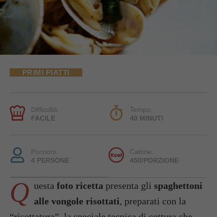
PRIMI PIATTI
Difficoltà:
Tempo:
FACILE
40 MINUTI
Porzioni:
Calorie:
4 PERSONE
450/PORZIONE
Q
uesta
foto ricetta
presenta gli
spaghettoni
alle vongole risottati
, preparati con la
“risottatura”, la speciale tecnica di cottura che