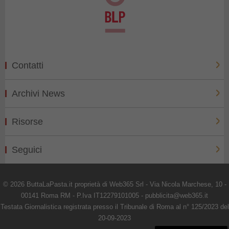
Contatti
Archivi News
Risorse
Seguici
© 2026 ButtaLaPasta.it proprietà di Web365 Srl - Via Nicola Marchese, 10 -
00141 Roma RM - P.Iva IT12279101005 - pubblicita@web365.it
Testata Giornalistica registrata presso il Tribunale di Roma al n° 125/2023 del
20-09-2023