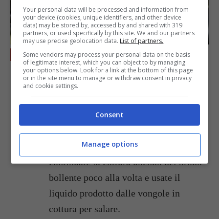
Your personal data will be processed and information from
your device (cookies, unique identifiers, and other device
data) may be stored by, accessed by and shared with 319
partners, or used specifically by this site. We and our partners
may use precise geolocation data.
List of partners.
Versate di colpo un mestolo o più di
Some vendors may process your personal data on the basis
of legitimate interest, which you can object to by managing
brodo bollente sulla pasta calda nella
your options below. Look for a link at the bottom of this page
or in the site menu to manage or withdraw consent in privacy
padella ed iniziate a mescolare; il brodo
and cookie settings.
appena toccherà la padella dovrebbe
iniziare subito a bollire con enfasi (la
Consent
quantità di brodo è quella che ricopre
Manage options
per ¾ la pasta). A questo punto
continuate la cottura unendo del brodo
bollente poco alla volta e usate il
liquido prodotto dalle vongole in
cottura per salare.