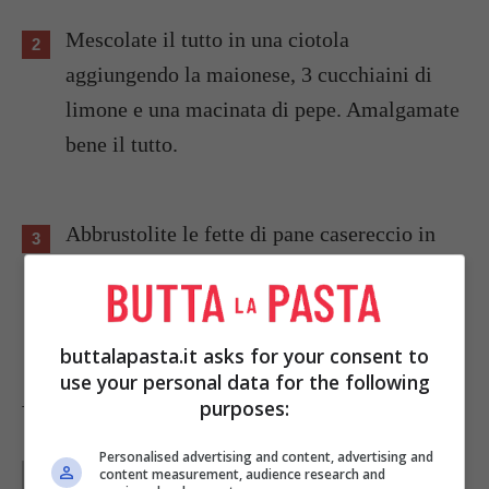
Mescolate il tutto in una ciotola
aggiungendo la maionese, 3 cucchiaini di
limone e una macinata di pepe. Amalgamate
bene il tutto.
Abbrustolite le fette di pane casereccio in
forno o nel tostapane, e distribuitevi sopra il
composto preparato.
buttalapasta.it asks for your consent to
use your personal data for the following
purposes:
Tag:
Ricette dal mondo
Personalised advertising and content, advertising and
Parole di
Deborah Di Lucia
content measurement, audience research and