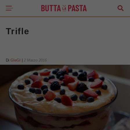
Trifle
Di
GIeGI
|
2 Marzo 2016