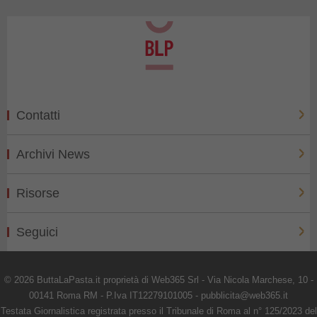
Contatti
Archivi News
Risorse
Seguici
© 2026 ButtaLaPasta.it proprietà di Web365 Srl - Via Nicola Marchese, 10 -
00141 Roma RM - P.Iva IT12279101005 - pubblicita@web365.it
Testata Giornalistica registrata presso il Tribunale di Roma al n° 125/2023 del