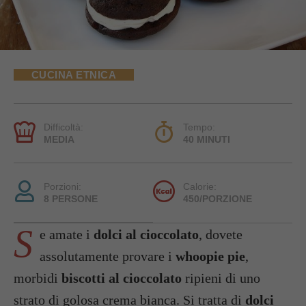
CUCINA ETNICA
Difficoltà:
Tempo:
MEDIA
40 MINUTI
Porzioni:
Calorie:
8 PERSONE
450/PORZIONE
S
e amate i
dolci al cioccolato
, dovete
assolutamente provare i
whoopie pie
,
morbidi
biscotti al cioccolato
ripieni di uno
strato di golosa crema bianca. Si tratta di
dolci