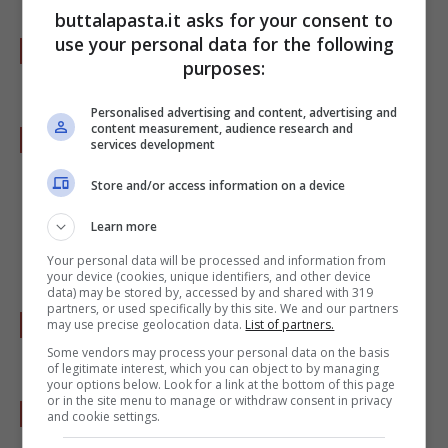
buttalapasta.it asks for your consent to
use your personal data for the following
Mettete la metà dei biscotti su una gratella a
purposes:
raffreddare.
Personalised advertising and content, advertising and
content measurement, audience research and
Rivoltate i biscotti rimasti e mettete sopra
services development
ciascuno un marshmallow, rimetteteli nel
Store and/or access information on a device
forno per 2/3 minuti, o comunque fino a
Learn more
quando i marshmallows saranno diventati
Your personal data will be processed and information from
morbidi.
your device (cookies, unique identifiers, and other device
data) may be stored by, accessed by and shared with 319
partners, or used specifically by this site. We and our partners
Toglieteli dal forno e copriteli con gli altri
may use precise geolocation data.
List of partners.
biscotti freddi, premendo con delicatezza.
Some vendors may process your personal data on the basis
of legitimate interest, which you can object to by managing
your options below. Look for a link at the bottom of this page
or in the site menu to manage or withdraw consent in privacy
A piacere potete fondere altro cioccolato e
and cookie settings.
versarcelo sopra.