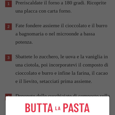
Preriscaldate il forno a 180 gradi. Ricoprite
una placca con carta forno.
Fate fondere assieme il cioccolato e il burro
a bagnomaria o nel microonde a bassa
potenza.
Sbattete lo zucchero, le uova e la vaniglia in
una ciotola, poi incorporatevi il composto di
cioccolato e burro e infine la farina, il cacao
e il lievito, setacciati prima assieme.
Deponete delle cucchiaiate di composto sulla
placca cercando di ottenere 36 biscotti, e
cuoceteli per 6/8 minuti nel forno caldo.