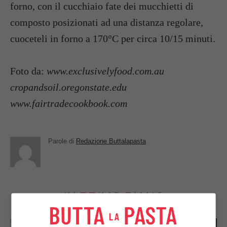
forno, con il cucchiaio fate dei mucchietti di
composto posizionati ad una distanza regolare,
cuoceteli in forno a 170°C per circa 10/15 minuti.
Foto da:
www.exclusivelyfood.com.au
cropandsoil.oregonstate.edu
www.fairtradecookbook.com
Parole di
Redazione Buttalapasta
IN PRIMO PIANO