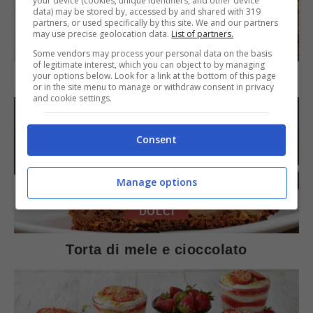
your device (cookies, unique identifiers, and other device
data) may be stored by, accessed by and shared with 319
partners, or used specifically by this site. We and our partners
may use precise geolocation data.
List of partners.
SECONDI PIATTI
Some vendors may process your personal data on the basis
of legitimate interest, which you can object to by managing
your options below. Look for a link at the bottom of this page
Arista di maiale al latte
or in the site menu to manage or withdraw consent in privacy
and cookie settings.
Consent
Manage options
DOLCI
Torta di mele e cioccolato