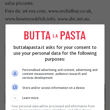
salsa piccante.
Foto da: a4.vox.com, www.orchidbay.co.uk,
www.howtocookfish.info, www.abc.net.au,
alberghiera.it, www.filtsai.com
Parole di
Paoletta
buttalapasta.it asks for your consent to
Paoletta è stata collaboratrice di Buttalapasta dal 2008
use your personal data for the following
al 2011, spaziando tra tutte le tipologie di ricette, dai
purposes:
primi ai contorni, dai secondi ai dolci.
Personalised advertising and content, advertising and
IN PRIMO PIANO
content measurement, audience research and
services development
Store and/or access information on a device
Learn more
Your personal data will be processed and information from