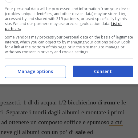
Your personal data will be processed and information from your device
(cookies, unique identifiers, and other device data) may be stored by,
DI
1 PEZZETTO DI
20 GR DI BURRO
accessed by and shared with 319 partners, or used specifically by this
LLATO
CANNELLA
site. We and our partners may use precise geolocation data.
List of
partners.
DI SALE
4 MANDARINI
250 GR DI
Some vendors may process your personal data on the basis of legitimate
interest, which you can object to by managing your options below. Look
CINESI
RICOTTA FRESCA
for a link at the bottom of this page or in the site menu to manage or
withdraw consent in privacy and cookie settings.
Manage options
Consent
 pezzetti
, 1 dl di acqua, 1/2 bicchierino di
rum
e le
i. Separate i tuorli dagli albumi e montate i primi
 ad ottenere un composto soffice e spumoso
a cui
 neve gli albumi con un po’ di
sale
ed