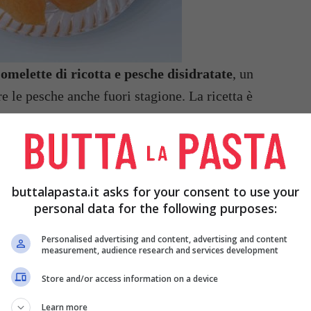
’
omelette di ricotta e pesche disidratate
, un
e le pesche anche fuori stagione. La ricetta è
erenda del pomeriggio dei vostri bambini
o per
e omelette sono molto ricche di elementi nutritivi
durante lo studio e di vitamine, date soprattutto
remo il dolce.
buttalapasta.it asks for your consent to use your
personal data for the following purposes:
Personalised advertising and content, advertising and content
measurement, audience research and services development
Store and/or access information on a device
 DI
250 GR DI PESCHE
1 BUSTINA DI
Learn more
DISIDRATATE
VANILLINA