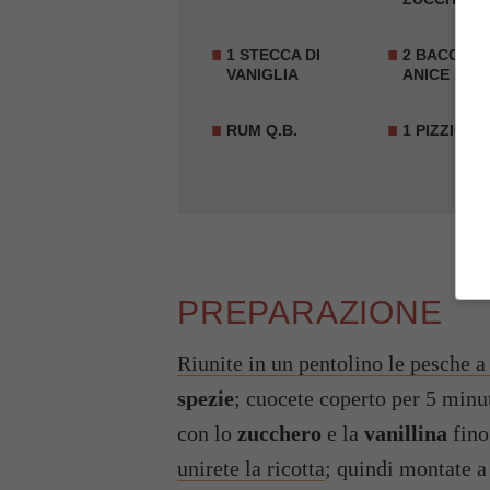
1 STECCA DI
2 BACCHE 
VANIGLIA
ANICE STE
RUM Q.B.
1 PIZZICO 
PREPARAZIONE
Riunite in un pentolino le pesche a
spezie
; cuocete coperto per 5 minut
con lo
zucchero
e la
vanillina
fino
unirete la ricotta
; quindi montate a