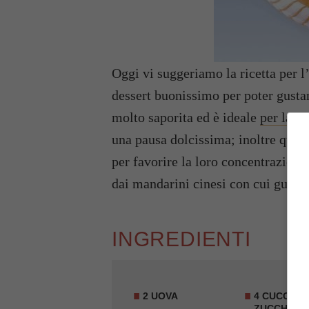
Oggi vi suggeriamo la ricetta per l
dessert buonissimo per poter gustar
molto saporita ed è ideale
per la m
una pausa dolcissima; inoltre quest
per favorire la loro concentrazione 
dai mandarini cinesi con cui guarni
INGREDIENTI
2 UOVA
4 CUCCHIAI
ZUCCHERO