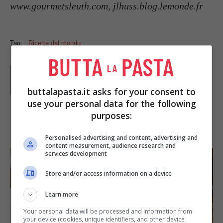
www.gourmetsleuth.com, jlhuss.blog.lemonde.fr
Tag:
Ricette dal mondo
Parole di
GIeGI
GIeGI è stata collaboratrice di Buttalapasta dal 2008 al
2013, spaziando tra tutte le tipologie di ricette, con un
buttalapasta.it asks for your consent to
occhio di riguardo a quelle della tradizione regionale.
use your personal data for the following
purposes:
IN PRIMO PIANO
Personalised advertising and content, advertising and
content measurement, audience research and
services development
Store and/or access information on a device
Learn more
Your personal data will be processed and information from
your device (cookies, unique identifiers, and other device