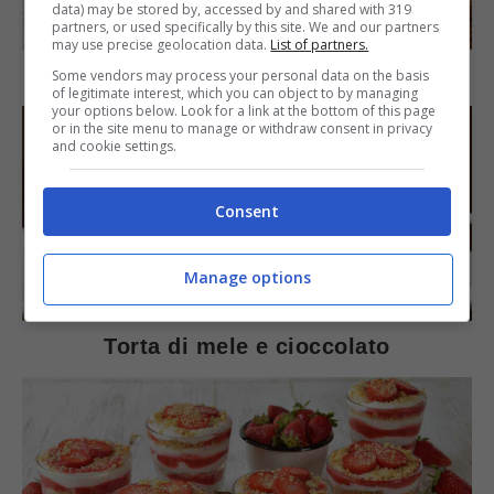
data) may be stored by, accessed by and shared with 319
SECONDI PIATTI
partners, or used specifically by this site. We and our partners
may use precise geolocation data.
List of partners.
Arista di maiale al latte
Some vendors may process your personal data on the basis
of legitimate interest, which you can object to by managing
your options below. Look for a link at the bottom of this page
or in the site menu to manage or withdraw consent in privacy
and cookie settings.
Consent
Manage options
DOLCI
Torta di mele e cioccolato