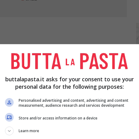
 fateli lessare in abbondante acqua acidulata con del
buttalapasta.it asks for your consent to use your
scolateli e metteteli ad asciugare su un
personal data for the following purposes:
ggiorana
e fate soffriggere con il lardo per
Personalised advertising and content, advertising and content
measurement, audience research and services development
 bagnate con il vino. Diluite la
conserva di
Store and/or access information on a device
late, pepate e unite un pizzico di cannella, poi
Learn more
fuoco basso, poi spegnete e servite completando i