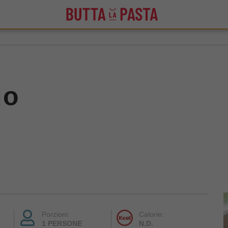
do
Porzioni:
Calorie:
1 PERSONE
N.D.