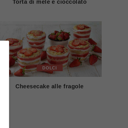
Torta di mele e cioccolato
DOLCI
Cheesecake alle fragole