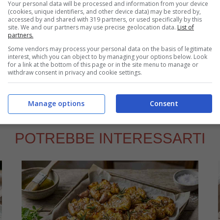
Your personal data will be processed and information from your device
(cookies, unique identifiers, and other device data) may be stored by,
 buccia di limone grattugiata.
accessed by and shared with 319 partners, or used specifically by this
site. We and our partners may use precise geolocation data.
List of
www.parmacotto.com
partners.
Some vendors may process your personal data on the basis of legitimate
interest, which you can object to by managing your options below. Look
for a link at the bottom of this page or in the site menu to manage or
withdraw consent in privacy and cookie settings.
talapasta dal 2008 al 2011, spaziando tra tutte le tipologie di ricette,
olci.
Manage options
Consent
POTREBBE INTERESSARTI