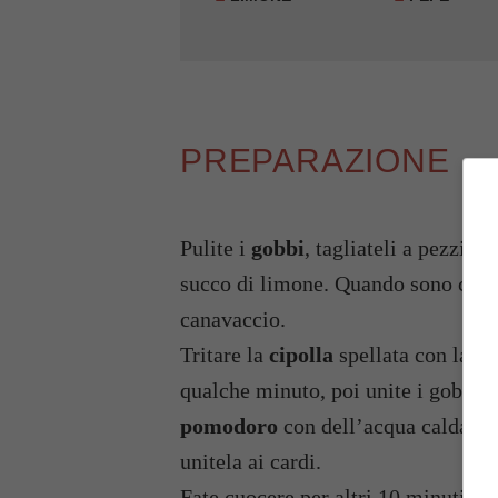
PREPARAZIONE
Pulite i
gobbi
, tagliateli a pezzi e
succo di limone. Quando sono cotti 
canavaccio.
Tritare la
cipolla
spellata con la
ma
qualche minuto, poi unite i gobbi e
pomodoro
con dell’acqua calda, sa
unitela ai cardi.
Fate cuocere per altri 10 minuti a 