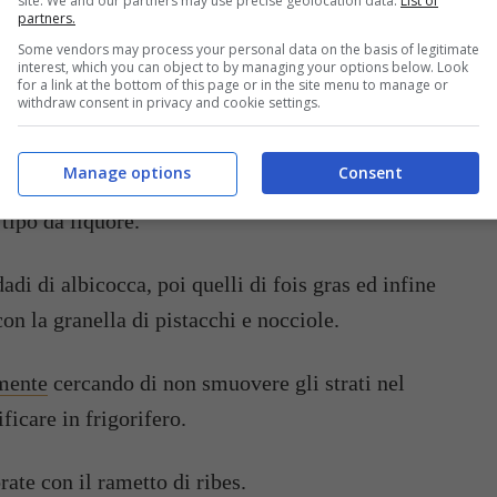
site. We and our partners may use precise geolocation data.
List of
partners.
Some vendors may process your personal data on the basis of legitimate
interest, which you can object to by managing your options below. Look
for a link at the bottom of this page or in the site menu to manage or
withdraw consent in privacy and cookie settings.
Manage options
Consent
tipo da liquore.
adi di albicocca, poi quelli di fois gras ed infine
con la granella di pistacchi e nocciole.
amente
cercando di non smuovere gli strati nel
ficare in frigorifero.
ate con il rametto di ribes.