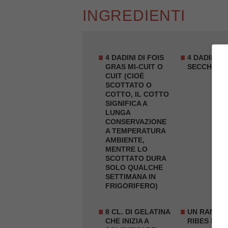
INGREDIENTI
4 DADINI DI FOIS
4 DADINI D
GRAS MI-CUIT O
SECCHI
CUIT (CIOÈ
SCOTTATO O
COTTO, IL COTTO
SIGNIFICA A
LUNGA
CONSERVAZIONE
A TEMPERATURA
AMBIENTE,
MENTRE LO
SCOTTATO DURA
SOLO QUALCHE
SETTIMANA IN
FRIGORIFERO)
8 CL. DI
GELATINA
UN RAMETT
CHE INIZIA A
RIBES ROS