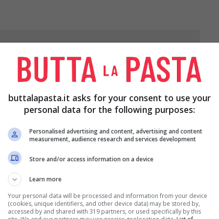
I
FICHI
4 DADINI DI
2 PISTACCHI E
ALBICOCCHE
UNA NOCCIOLA
SECCHE
TRITURATE
GROSSOLANAMENTE
buttalapasta.it asks for your consent to use your
personal data for the following purposes:
Personalised advertising and content, advertising and content
measurement, audience research and services development
Store and/or access information on a device
Learn more
Your personal data will be processed and information from your device
INO DI
(cookies, unique identifiers, and other device data) may be stored by,
accessed by and shared with 319 partners, or used specifically by this
SO