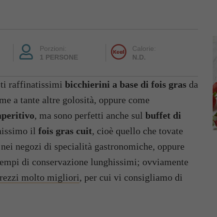
Porzioni:
Calorie:
1 PERSONE
N.D.
i raffinatissimi
bicchierini a base di fois gras
da
eme a tante altre golosità, oppure come
peritivo
, ma sono perfetti anche sul
buffet di
nissimo il
fois gras cuit
, cioè quello che tovate
li nei negozi di specialità gastronomiche, oppure
 tempi di conservazione lunghissimi; ovviamente
rezzi molto migliori
, per cui vi consigliamo di