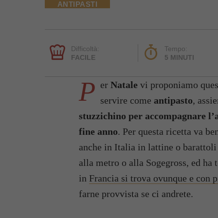
ANTIPASTI
Difficoltà:
Tempo:
FACILE
5 MINUTI
P
er
Natale
vi proponiamo quest
servire come
antipasto
, assi
stuzzichino per accompagnare l’a
fine anno
. Per questa ricetta va be
anche in Italia in lattine o baratto
alla metro o alla Sogegross, ed ha
in
Francia si trova ovunque e con p
farne provvista se ci andrete.