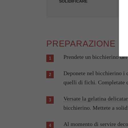
SOLIDIFICARE
PREPARAZIONE
Prendete un bicchierino del 
Deponete nel bicchierino i d
quelli di fichi. Completate 
Versate la gelatina delicat
bicchierino. Mettete a solidi
Al momento di servire decor