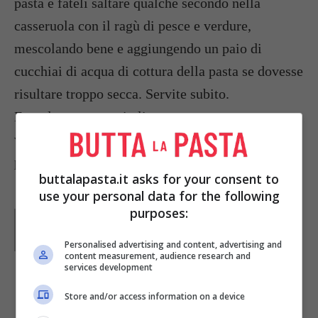
pasta e fateli saltare qualche secondo nella
casseruola con il ragù di pesce e verdure,
mescolando bene e aggiungendo un paio di
cucchiai di acqua di cottura della pasta se dovesse
risultare troppo secca. Servite subito.
Foto da: www.casaitalia.com.au
www.ilprogressoveterinario.it/rivista
primeroysegundo.blogspot.com
buttalapasta.it asks for your consent to
use your personal data for the following
purposes:
Parole di
Paoletta
Paoletta è stata collaboratrice di Buttalapasta dal 2008
al 2011, spaziando tra tutte le tipologie di ricette, dai
Personalised advertising and content, advertising and
primi ai contorni, dai secondi ai dolci.
content measurement, audience research and
services development
IN PRIMO PIANO
Store and/or access information on a device