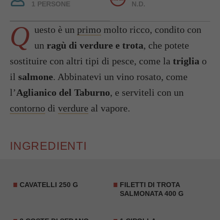
1 PERSONE
N.D.
Q
uesto è un
primo
molto ricco, condito con
un
ragù di verdure e trota
, che potete
sostituire con altri tipi di pesce, come la
triglia
o
il
salmone
. Abbinatevi un vino rosato, come
l’
Aglianico del Taburno
, e serviteli con un
contorno
di
verdure
al vapore.
INGREDIENTI
CAVATELLI
250 G
FILETTI DI
TROTA
SALMONATA
400 G