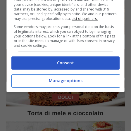
your device (cookies, unique identifiers, and other device
data) may be stored by, accessed by and shared with 319
partners, or used specifically by this site. We and our partners
may use precise geolocation data.
List of partners.
SECONDI PIATTI
Some vendors may process your personal data on the basis
of legitimate interest, which you can object to by managing
your options below. Look for a link at the bottom of this page
Arista di maiale al latte
or in the site menu to manage or withdraw consent in privacy
and cookie settings.
Consent
Manage options
DOLCI
Torta di mele e cioccolato