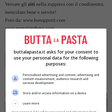
Versate gli
ziti
nella zuppiera con il condimento,
mescolate bene e servite!
Foto da:
www.bonappetit.com
www.mangiarebene.com
www4.pictures.gi.zimbio.com
buttalapasta.it asks for your consent to
Parole di
Redazione Buttalapasta
use your personal data for the following
purposes:
Personalised advertising and content, advertising and
content measurement, audience research and
IN PRIMO PIANO
services development
Store and/or access information on a device
Learn more
Your personal data will be processed and information from