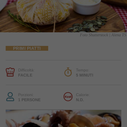
Foto Shutterstock | Alena TS
PRIMI PIATTI
Difficoltà:
Tempo:
FACILE
5 MINUTI
Porzioni:
Calorie:
1 PERSONE
N.D.