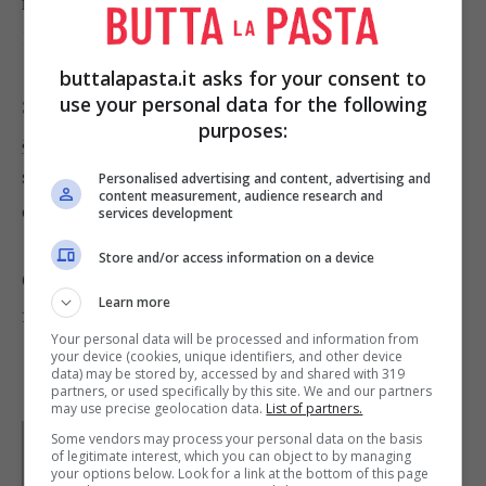
mare
e
le verdure ancora surgelati
; cuocete per
10 minuti a fuoco basso e mescolando spesso.
buttalapasta.it asks for your consent to
use your personal data for the following
Scaldate il forno a 200°; quindi
cuocete le penne
purposes:
al dente in acqua salata, scolatele, conditele
con il
sugo e distribuiteli in parti uguali in 2 fogli di
Personalised advertising and content, advertising and
content measurement, audience research and
carta da forno.
services development
Store and/or access information on a device
Chiudete i cartocci, appoggiateli sulla placca da
Learn more
forno e cuocete per 10 minuti.
Your personal data will be processed and information from
your device (cookies, unique identifiers, and other device
data) may be stored by, accessed by and shared with 319
partners, or used specifically by this site. We and our partners
may use precise geolocation data.
List of partners.
Parole di
Waly
Some vendors may process your personal data on the basis
of legitimate interest, which you can object to by managing
your options below. Look for a link at the bottom of this page