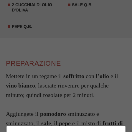
2 CUCCHIAI DI OLIO
SALE Q.B.
D'OLIVA
PEPE Q.B.
PREPARAZIONE
Mettete in un tegame il
soffritto
con l’
olio
e il
vino bianco
, lasciate rinvenire per qualche
minuto; quindi rosolate per 2 minuti.
Aggiungete il
pomodoro
sminuzzato e
sminuzzato, il
sale
, il
pepe
e il misto di
frutti di