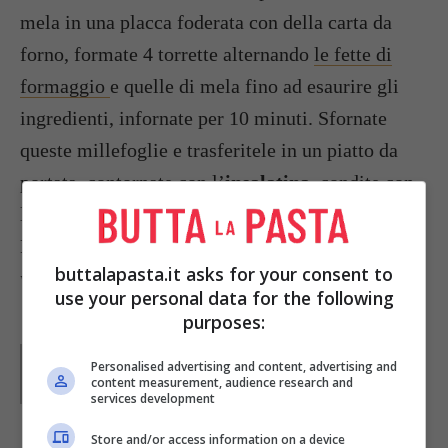
mela in una placca foderata con della carta da
forno, formate 4 torrette alternando
le fette di
formaggio
e quelle di mela fino ad esaurire gli
ingredienti, infornate per 10 minuti. Sfornate
queste millefoglie e trasferitele in un piatto da
portata, contornate con l’
insalatina
, condite con
la
vinaigrette
e servite.
Foto da:
pdict.com www.gettyimages.com
buttalapasta.it asks for your consent to
www.cooperativalapoiana.it
use your personal data for the following
purposes:
Parole di
Redazione Buttalapasta
Personalised advertising and content, advertising and
content measurement, audience research and
services development
Store and/or access information on a device