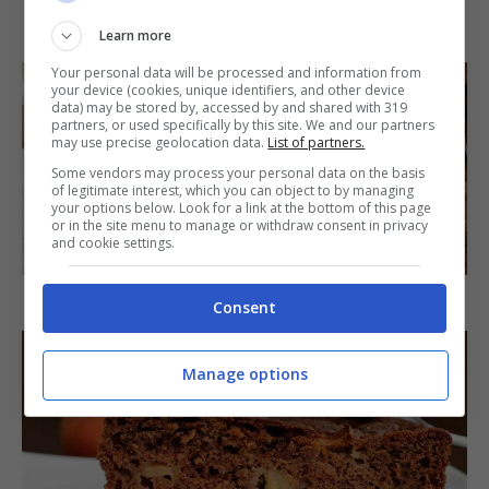
IN PRIMO PIANO
Learn more
Your personal data will be processed and information from
your device (cookies, unique identifiers, and other device
data) may be stored by, accessed by and shared with 319
partners, or used specifically by this site. We and our partners
may use precise geolocation data.
List of partners.
Some vendors may process your personal data on the basis
of legitimate interest, which you can object to by managing
your options below. Look for a link at the bottom of this page
or in the site menu to manage or withdraw consent in privacy
SECONDI PIATTI
and cookie settings.
Arista di maiale al latte
Consent
Manage options