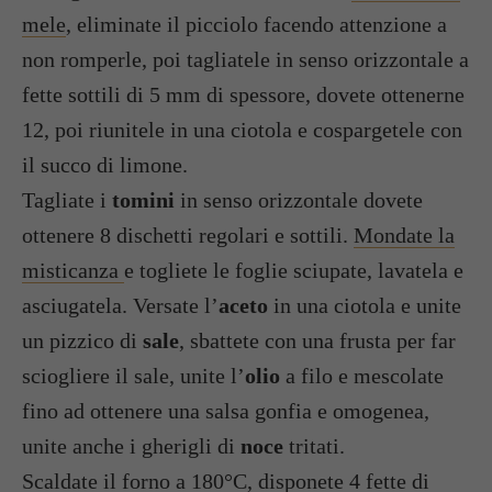
mele
, eliminate il picciolo facendo attenzione a
non romperle, poi tagliatele in senso orizzontale a
fette sottili di 5 mm di spessore, dovete ottenerne
12, poi riunitele in una ciotola e cospargetele con
il succo di limone.
Tagliate i
tomini
in senso orizzontale dovete
ottenere 8 dischetti regolari e sottili.
Mondate la
misticanza
e togliete le foglie sciupate, lavatela e
asciugatela. Versate l’
aceto
in una ciotola e unite
un pizzico di
sale
, sbattete con una frusta per far
sciogliere il sale, unite l’
olio
a filo e mescolate
fino ad ottenere una salsa gonfia e omogenea,
unite anche i gherigli di
noce
tritati.
Scaldate il forno a 180°C, disponete 4 fette di