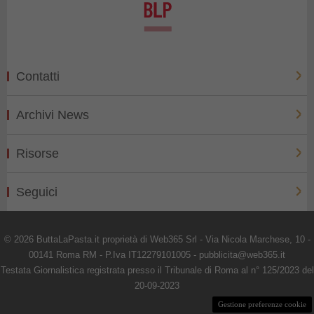
Contatti
Archivi News
Risorse
Seguici
© 2026 ButtaLaPasta.it proprietà di Web365 Srl - Via Nicola Marchese, 10 -
00141 Roma RM - P.Iva IT12279101005 - pubblicita@web365.it
Testata Giornalistica registrata presso il Tribunale di Roma al n° 125/2023 del
20-09-2023
Gestione preferenze cookie