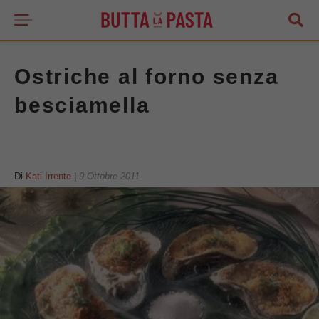
Ostriche al forno senza
besciamella
Di
Kati Irrente
|
9 Ottobre 2011