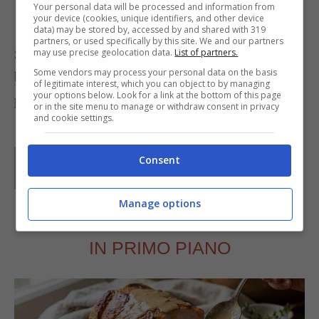
Your personal data will be processed and information from
your device (cookies, unique identifiers, and other device
data) may be stored by, accessed by and shared with 319
partners, or used specifically by this site. We and our partners
Se invece vuoi provare
la ricetta con la
may use precise geolocation data.
List of partners.
Some vendors may process your personal data on the basis
besciamella, ecco qui gli ingredienti e il
of legitimate interest, which you can object to by managing
your options below. Look for a link at the bottom of this page
procedimento
.
or in the site menu to manage or withdraw consent in privacy
and cookie settings.
Parole di
Kati Irrente
Consent
Giornalista poliedrica scrivo per il web dal 2008. Sono
appassionata del vivere green e della buona cucina,
divido il tempo libero tra musica, cinema e fumetti
Manage options
d’autore.
IN PRIMO PIANO