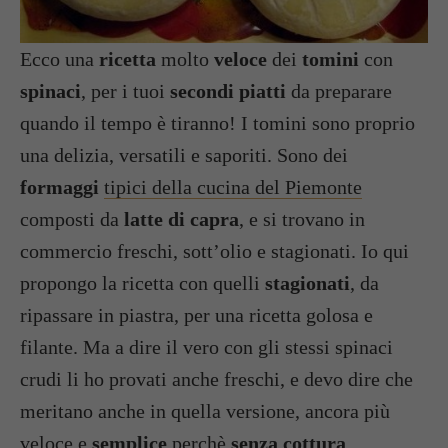
Ecco una
ricetta
molto
veloce
dei
tomini
con
spinaci
, per i tuoi
secondi piatti
da preparare
quando il tempo è tiranno! I tomini sono proprio
una delizia, versatili e saporiti. Sono dei
formaggi
tipici della cucina del Piemonte
composti da
latte di capra
, e si trovano in
commercio freschi, sott’olio e stagionati. Io qui
propongo la ricetta con quelli
stagionati
, da
ripassare in piastra, per una ricetta golosa e
filante. Ma a dire il vero con gli stessi spinaci
crudi li ho provati anche freschi, e devo dire che
meritano anche in quella versione, ancora più
veloce e
semplice
perchè
senza cottura
.