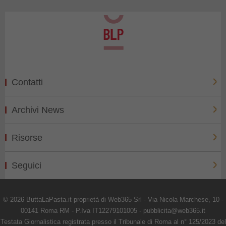
Contatti
Archivi News
Risorse
Seguici
© 2026 ButtaLaPasta.it proprietà di Web365 Srl - Via Nicola Marchese, 10 -
00141 Roma RM - P.Iva IT12279101005 - pubblicita@web365.it
Testata Giornalistica registrata presso il Tribunale di Roma al n° 125/2023 del