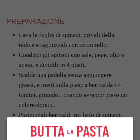
PREPARAZIONE
Lava le foglie di spinaci, privali della
radice e tagliuzzali con un coltello.
Condisci gli spinaci con sale, pepe, olio e
aceto, e dividili in 4 piatti.
Scalda una padella senza aggiungere
grassi, e metti sulla piastra ben calda i 4
tomini, girandoli quando avranno preso un
colore dorato.
Posizionali ben caldi sul letto di spinaci
,
spolvera con il prezzemolo lavato,
asciugato e tritato, e servi in tavola.