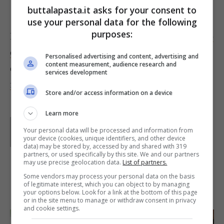
buttalapasta.it asks for your consent to
use your personal data for the following
purposes:
Puoi gustare i tomini in svariati modi,
ad esempio
con il miele di castagno
, oppure con le olive nere
Personalised advertising and content, advertising and
content measurement, audience research and
e i pomodori,
per una squisita pizzaiola di
services development
formaggio
.
Store and/or access information on a device
Learn more
Parole di
Kati Irrente
Your personal data will be processed and information from
Giornalista poliedrica scrivo per il web dal 2008. Sono
your device (cookies, unique identifiers, and other device
appassionata del vivere green e della buona cucina,
data) may be stored by, accessed by and shared with 319
divido il tempo libero tra musica, cinema e fumetti
partners, or used specifically by this site. We and our partners
d’autore.
may use precise geolocation data.
List of partners.
Some vendors may process your personal data on the basis
of legitimate interest, which you can object to by managing
IN PRIMO PIANO
your options below. Look for a link at the bottom of this page
or in the site menu to manage or withdraw consent in privacy
and cookie settings.