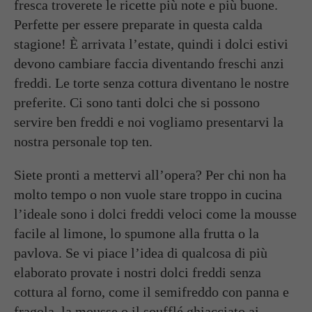
fresca troverete le ricette più note e più buone.
Perfette per essere preparate in questa calda
stagione! È arrivata l’estate, quindi i
dolci estivi
devono cambiare faccia diventando freschi anzi
freddi
. Le torte senza cottura diventano le nostre
preferite. Ci sono tanti
dolci
che si possono
servire ben
freddi
e noi vogliamo presentarvi la
nostra personale top ten.
Siete pronti a mettervi all’opera? Per chi non ha
molto tempo o non vuole stare troppo in cucina
l’ideale sono i
dolci freddi veloci
come la mousse
facile al limone, lo spumone alla frutta o la
pavlova. Se vi piace l’idea di qualcosa di più
elaborato provate i nostri
dolci freddi senza
cottura al forno
, come il semifreddo con panna e
fragola, la mousse o il soufflé ghiacciato ai