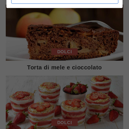
DOLCI
Torta di mele e cioccolato
DOLCI