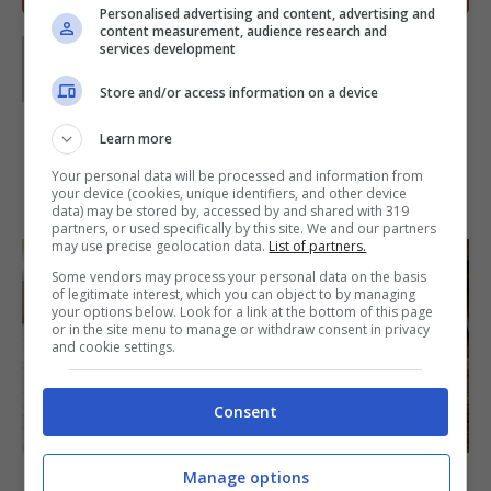
Personalised advertising and content, advertising and
content measurement, audience research and
Parole di
Kati Irrente
services development
Giornalista poliedrica scrivo per il web dal 2008. Sono
appassionata del vivere green e della buona cucina,
Store and/or access information on a device
divido il tempo libero tra musica, cinema e fumetti
d’autore.
Learn more
Your personal data will be processed and information from
IN PRIMO PIANO
your device (cookies, unique identifiers, and other device
data) may be stored by, accessed by and shared with 319
partners, or used specifically by this site. We and our partners
may use precise geolocation data.
List of partners.
Some vendors may process your personal data on the basis
of legitimate interest, which you can object to by managing
your options below. Look for a link at the bottom of this page
or in the site menu to manage or withdraw consent in privacy
and cookie settings.
Consent
SECONDI PIATTI
Arista di maiale al latte
Manage options