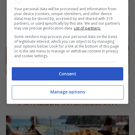
Torta di mele e cioccolato
Your personal data will be processed and information from
your device (cookies, unique identifiers, and other device
data) may be stored by, accessed by and shared with 319
partners, or used specifically by this site. We and our partners
may use precise geolocation data.
List of partners.
Some vendors may process your personal data on the basis
of legitimate interest, which you can object to by managing
your options below. Look for a link at the bottom of this page
or in the site menu to manage or withdraw consent in privacy
and cookie settings.
DOLCI
Consent
Cheesecake alle fragole
Manage options
POTREBBE INTERESSARTI