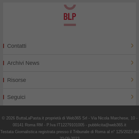
Contatti
Archivi News
Risorse
Seguici
© 2026 ButtaLaPasta.it proprietà di Web365 Srl - Via Nicola Marchese, 10 -
00141 Roma RM - P.Iva IT12279101005 - pubblicita@web365.it
Testata Giornalistica registrata presso il Tribunale di Roma al n° 125/2023 del
20-09-2023