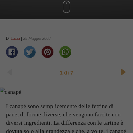
Di
Lucia
|
29 Maggio 2008
1
di
7
I
canapè
sono semplicemente delle
fettine di
pane
, di forme diverse, che vengono farcite con
diversi
ingredienti.
La differenza con le
tartine
è
dovuta solo alla
grandezza
e che, a volte, i canapè