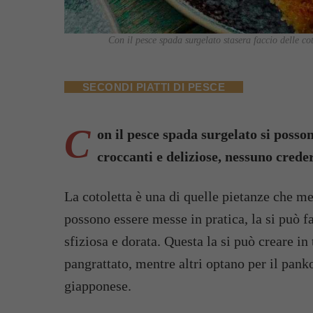
Con il pesce spada surgelato stasera faccio delle co
SECONDI PIATTI DI PESCE
C
on il pesce spada surgelato si posso
croccanti e deliziose, nessuno creder
La cotoletta è una di quelle pietanze che me
possono essere messe in pratica, la si può fa
sfiziosa e dorata. Questa la si può creare in
pangrattato, mentre altri optano per il panko
giapponese.