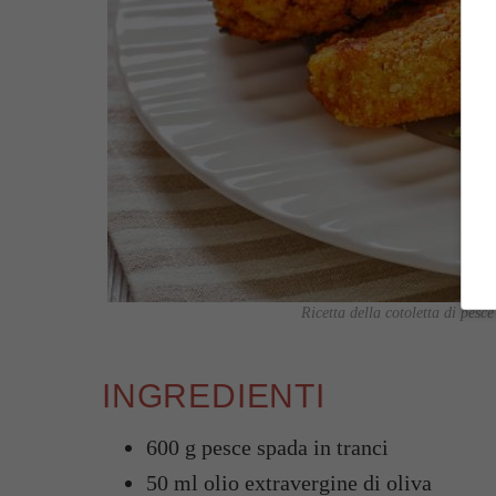
Ricetta della cotoletta di pesce
INGREDIENTI
600 g pesce spada in tranci
50 ml olio extravergine di oliva