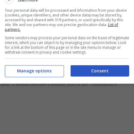
Learn more
Your personal data will be processed and information from your device
(cookies, unique identifiers, and other device data) may be stored by,
accessed by and shared with 319 partners, or used specifically by this
site. We and our partners may use precise geolocation data.
List of
partners.
Some vendors may process your personal data on the basis of legitimate
interest, which you can object to by managing your options below. Look
for a link at the bottom of this page or in the site menu to manage or
withdraw consent in privacy and cookie settings.
Manage options
Consent
 spesa: il secondo croccante e deliziosa, piace a tutti – buttalapasta.it