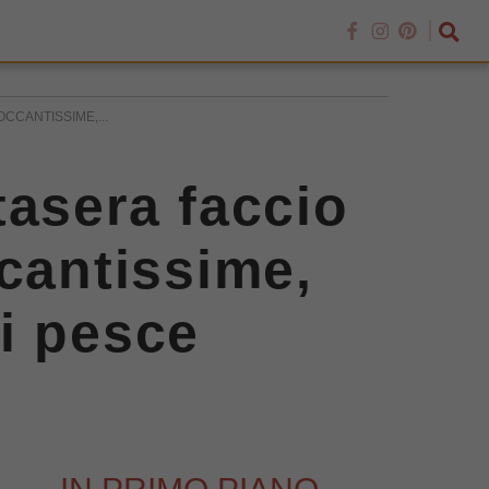
CCANTISSIME,...
tasera faccio
ccantissime,
i pesce