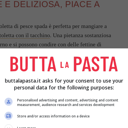
 DELIZIOSA, PIACE A
toletta di pesce spada è perfetta per mangiare a
toletta con il tacchino
. Una pietanza sostanziosa
rno e si possono condire con delle fettine di
i può aggiungere anche la maionese o altre salse.
buttalapasta.it asks for your consent to use your
personal data for the following purposes:
Personalised advertising and content, advertising and content
measurement, audience research and services development
Store and/or access information on a device