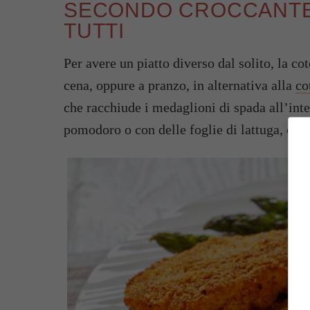
SECONDO CROCCANTE E
TUTTI
Per avere un piatto diverso dal solito, la co
cena, oppure a pranzo, in alternativa alla
co
che racchiude i medaglioni di spada all’inte
pomodoro o con delle foglie di lattuga, ci s