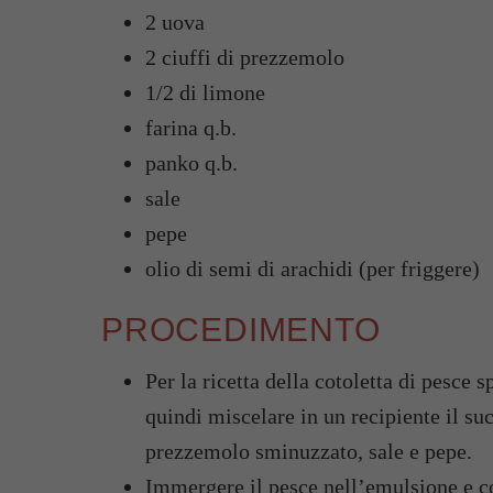
2 uova
2 ciuffi di prezzemolo
1/2 di limone
farina q.b.
panko q.b.
sale
pepe
olio di semi di arachidi (per friggere)
PROCEDIMENTO
Per la ricetta della cotoletta di pesce
quindi miscelare in un recipiente il suc
prezzemolo sminuzzato, sale e pepe.
Immergere il pesce nell’emulsione e cop