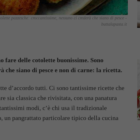
tolette pazzesche: croccantissime, nessuno ci crederà che siano di pesce -
buttalapasta.it
no fare delle cotolette buonissime. Sono
à che siano di pesce e non di carne: la ricetta.
tte d’accordo tutti. Ci sono tantissime ricette che
re sia classica che rivisitata, con una panatura
 tantissimi modi, c’è chi usa il tradizionale
, un pangrattato particolare tipico della cucina