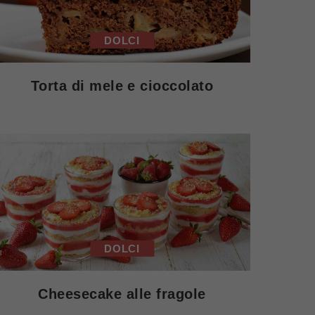
DOLCI
Torta di mele e cioccolato
DOLCI
Cheesecake alle fragole