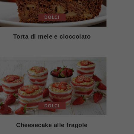
DOLCI
Torta di mele e cioccolato
DOLCI
Cheesecake alle fragole