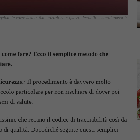
gelare le cozze dovete fare attenzione a questo dettaglio - buttalapasta.it
te come fare? Ecco il semplice metodo che
iare.
sicurezza
? Il procedimento è davvero molto
ccolo particolare per non rischiare di dover poi
emi di salute.
ssime che recano il codice di tracciabilità così da
to di qualità. Dopodiché seguite questi semplici