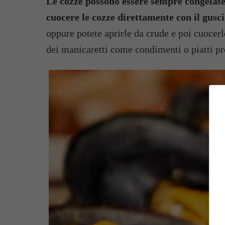
Le cozze possono essere sempre congelate 
cuocere le cozze direttamente con il gusc
oppure potete aprirle da crude e poi cuocerl
dei manicaretti come condimenti o piatti pr