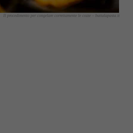
Il procedimento per congelare correttamente le cozze – buttalapasta.it