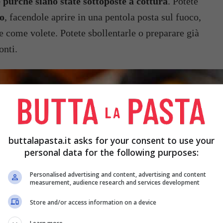
purché siano state sottoposte a cottura
. Potete
io
, facendole aprire in una pentola posta sul fuoco,
e come volete. Potete sbollentarle o preparare già
onti.
buttalapasta.it asks for your consent to use your
personal data for the following purposes:
Personalised advertising and content, advertising and content
measurement, audience research and services development
Store and/or access information on a device