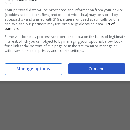
Learn more
Your personal data will be processed and information from your device
(cookies, unique identifiers, and other device data) may be stored by,
accessed by and shared with 319 partners, or used specifically by this
site. We and our partners may use precise geolocation data.
List of
partners.
ssimo e altissimo – Buttalapasta.it – Foto Shutterstock | janosmarton
Some vendors may process your personal data on the basis of legitimate
interest, which you can object to by managing your options below. Look
for a link at the bottom of this page or in the site menu to manage or
withdraw consent in privacy and cookie settings.
COMPRARE PER FARE LA
LONE SOFFICE
Manage options
Consent