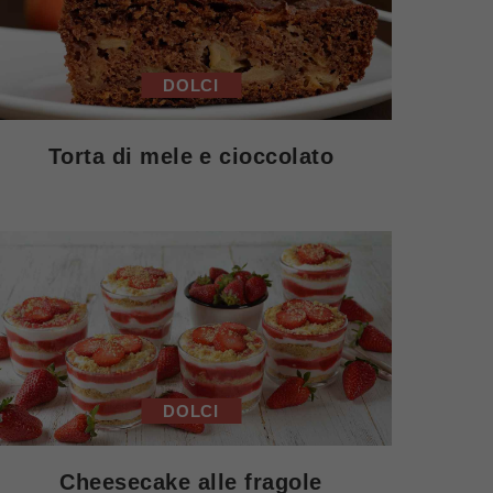
DOLCI
Torta di mele e cioccolato
DOLCI
Cheesecake alle fragole