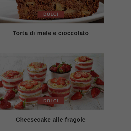
DOLCI
Torta di mele e cioccolato
DOLCI
Cheesecake alle fragole