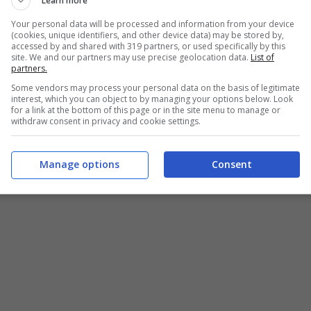
Learn more
Your personal data will be processed and information from your device
(cookies, unique identifiers, and other device data) may be stored by,
Il dolcetto facile e veloce di oggi – buttalapasta.it
accessed by and shared with 319 partners, or used specifically by this
site. We and our partners may use precise geolocation data.
List of
partners.
enti che probabilmente avete già in casa. Cioè
Some vendors may process your personal data on the basis of legitimate
interest, which you can object to by managing your options below. Look
Ma vediamo per esteso tutta la lista degli
for a link at the bottom of this page or in the site menu to manage or
withdraw consent in privacy and cookie settings.
ione di questi dolci.
Manage options
Consent
COMPRARE PER FARE I