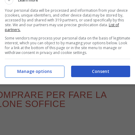
Learn more
Your personal data will be processed and information from your device
(cookies, unique identifiers, and other device data) may be stored by,
accessed by and shared with 319 partners, or used specifically by this
site. We and our partners may use precise geolocation data.
List of
partners.
ile e veloce di oggi mette d’accordo tutta la famiglia – buttalapasta.it
Some vendors may process your personal data on the basis of legitimate
interest, which you can object to by managing your options below. Look
for a link at the bottom of this page or in the site menu to manage or
aldo oppure con una cioccolata, ora che
withdraw consent in privacy and cookie settings.
meglio per scaldarsi! Intanto prendete nota degli
nco di seguito.
Manage options
Consent
COMPRARE PER FARE LA
LONE SOFFICE