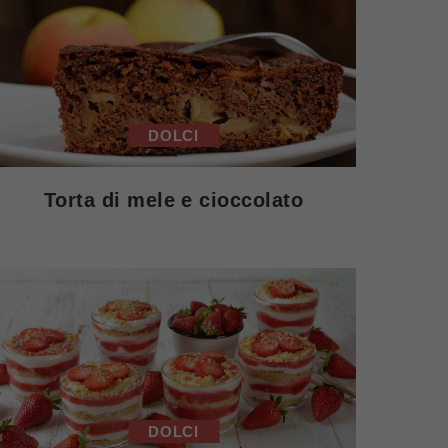
DOLCI
Torta di mele e cioccolato
DOLCI