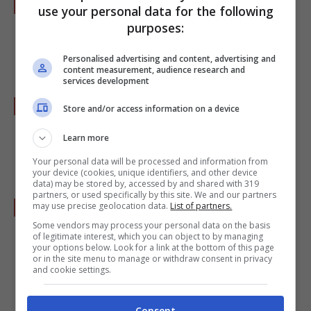
Infornare in forno ben caldo a 160° per 50
use your personal data for the following
minuti e a 180° per 10 minuti. Togliete dal
purposes:
forno e fate raffreddare
Personalised advertising and content, advertising and
content measurement, audience research and
services development
Attenzione, la chiffon cake al limone deve
Store and/or access information on a device
riposare capovolta dentro il suo stampo per 2
Learn more
o 3 ore.
Your personal data will be processed and information from
your device (cookies, unique identifiers, and other device
data) may be stored by, accessed by and shared with 319
partners, or used specifically by this site. We and our partners
Dopo il raffreddamento con l’aiuto di una
may use precise geolocation data.
List of partners.
spatola staccate la torta dalle pareti dello
Some vendors may process your personal data on the basis
of legitimate interest, which you can object to by managing
stampo. Capovolgetela su un vassoio,
your options below. Look for a link at the bottom of this page
or in the site menu to manage or withdraw consent in privacy
estraete il tubo centrale e cospargete il dolce
and cookie settings.
di zucchero a velo.
Consent