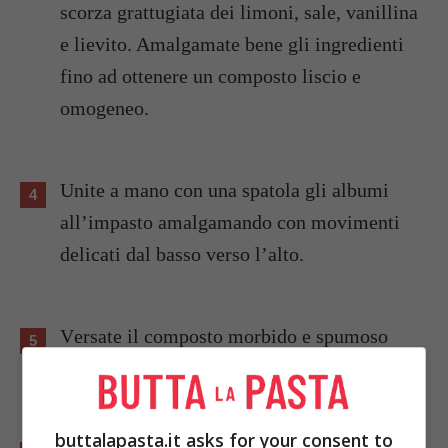
scorza grattugiata dei limoni, sale, vanillina
e lievito. Amalgamate bene gli ingredienti
fino ad ottenere un composto liscio e
omogeneo.
Unite a mano con una spatola gli albumi
all’impasto amalgamando con movimenti
delicati dal basso verso l’alto.
Versate il composto morbido e spumoso
nell’apposito stampo non imburrato.
buttalapasta.it asks for your consent to