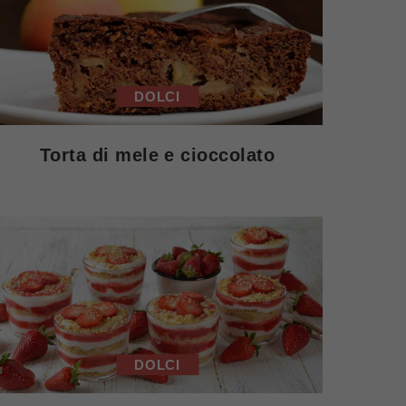
DOLCI
Torta di mele e cioccolato
DOLCI