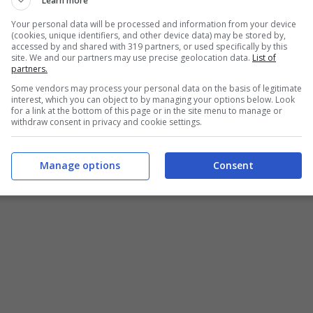
Learn more
Your personal data will be processed and information from your device
(cookies, unique identifiers, and other device data) may be stored by,
se e salmone fresco al vapore, ricetta facile e veloce – buttalapasta.it
accessed by and shared with 319 partners, or used specifically by this
site. We and our partners may use precise geolocation data.
List of
partners.
Some vendors may process your personal data on the basis of legitimate
interest, which you can object to by managing your options below. Look
for a link at the bottom of this page or in the site menu to manage or
withdraw consent in privacy and cookie settings.
Manage options
Consent