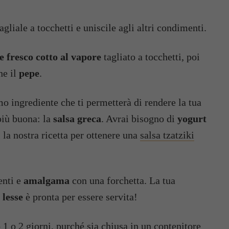
gliale a tocchetti e uniscile agli altri condimenti.
 fresco cotto al vapore
tagliato a tocchetti, poi
he il
pepe
.
mo ingrediente che ti permetterà di rendere la tua
più buona: la
salsa greca
. Avrai bisogno di
yogurt
i la nostra ricetta per ottenere una
salsa tzatziki
enti e
amalgama
con una forchetta. La tua
 lesse
è pronta per essere servita!
1 o 2 giorni, purché sia chiusa in un contenitore