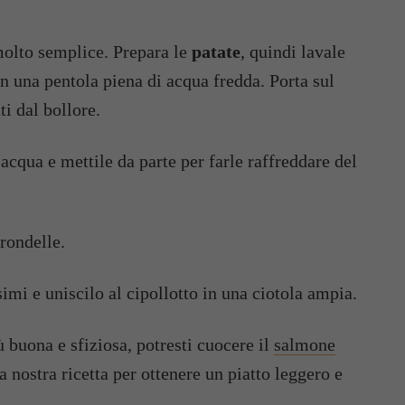
molto semplice. Prepara le
patate
, quindi lavale
n una pentola piena di acqua fredda. Porta sul
i dal bollore.
acqua e mettile da parte per farle raffreddare del
rondelle.
simi e uniscilo al cipollotto in una ciotola ampia.
ù buona e sfiziosa, potresti cuocere il
salmone
la nostra ricetta per ottenere un piatto leggero e