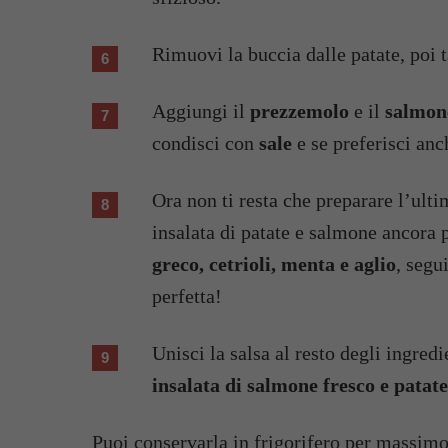
Rimuovi la buccia dalle patate, poi ta
Aggiungi il
prezzemolo
e il
salmone
condisci con
sale
e se preferisci anc
Ora non ti resta che preparare l’ulti
insalata di patate e salmone ancora 
greco, cetrioli, menta e aglio
, segu
perfetta!
Unisci la salsa al resto degli ingredi
insalata di salmone fresco e patate
Puoi conservarla in frigorifero per massimo 