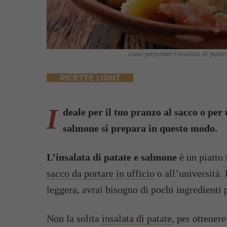
come preparare l'insalata di patate 
RICETTE LIGHT
I
deale per il tuo pranzo al sacco o per 
salmone si prepara in questo modo.
L’insalata di patate e salmone
è un piatto 
sacco da portare in ufficio
o all’università.
leggera, avrai bisogno di pochi ingredienti 
Non la solita
insalata di patate
, per ottener