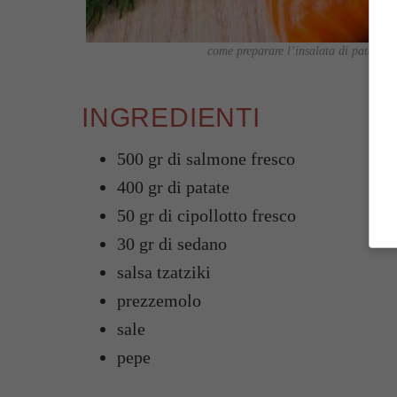
come preparare l’insalata di patate les
INGREDIENTI
500 gr di salmone fresco
400 gr di patate
50 gr di cipollotto fresco
30 gr di sedano
salsa tzatziki
prezzemolo
sale
pepe