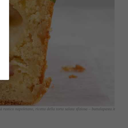
 rustico napoletano, ricetta della torta salata sfiziosa – buttalapasta.it