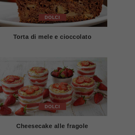
DOLCI
Torta di mele e cioccolato
DOLCI
Cheesecake alle fragole