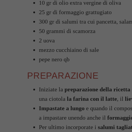
10 gr di olio extra vergine di oliva
25 gr di formaggio grattugiato
300 gr di salumi tra cui pancetta, sala
50 grammi di scamorza
2 uova
mezzo cucchiaino di sale
pepe nero qb
PREPARAZIONE
Iniziate la
preparazione della ricetta
una ciotola
la farina con il latte
, il
lie
Impastate a lungo
e quando il compost
a impastare unendo anche il
formaggio
Per ultimo incorporate i
salumi taglia