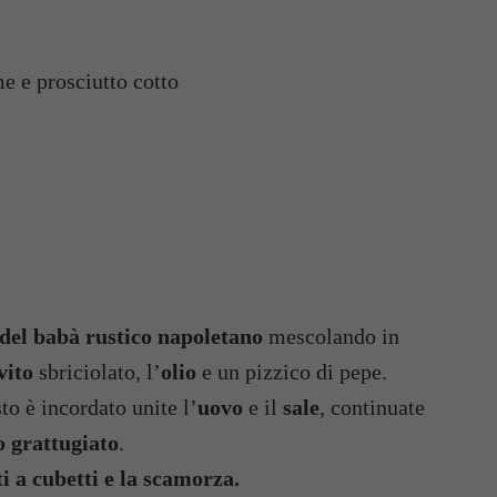
me e prosciutto cotto
 del babà rustico napoletano
mescolando in
vito
sbriciolato, l’
olio
e un pizzico di pepe.
o è incordato unite l’
uovo
e il
sale
, continuate
 grattugiato
.
ti a cubetti e la scamorza.