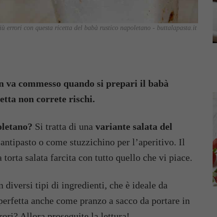
iù errori con questa ricetta del babà rustico napoletano - buttalapasta.it
n va commesso quando si prepari il babà
etta non correte rischi.
oletano?
Si tratta di una
variante salata del
ntipasto o come stuzzichino per l’aperitivo. Il
 torta salata farcita con tutto quello che vi piace.
n diversi tipi di ingredienti, che è ideale da
è perfetta anche come pranzo a sacco da portare in
ori? Allora proseguite la lettura!