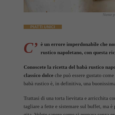
Niente p
PIATTI UNICI
C’
è un errore imperdonabile che no
rustico napoletano, con questa ric
Conoscete la ricetta del babà rustico nap
classico dolce
che può essere gustato come a
babà rustico è, in definitiva, una buonissima
Trattasi di una torta lievitata e arricchita co
tagliare a fette e sistemare sul buffet, ma 
gita. Volete sapere come si prepara senza err