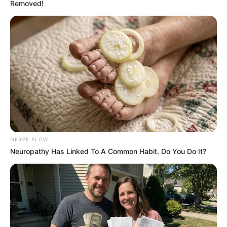
COME SI PREPARA LA RICETTA
DEI MUFFIN CON PANCETTA E
SPINACI
Non c’è che dire, quando volete gustare degli
stuzzichini irresistibili potete seguire le nostre
ricette di muffin salati
adatti a tutti i gusti, tra
cui spiccano proprio questi farciti con la pancetta
e gli spinaci.