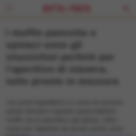
I muffin pancetta e
spinaci sono gli
stuzzichini perfetti per
l'aperitivo di stasera,
tutto pronto in mezzora
Con pochi ingredienti e in meno di mezzora
potete sfornare e gustare questi deliziosi
muffin con la pancetta e gli spinaci, ottimi
snack per l'aperitivo da servire anche come