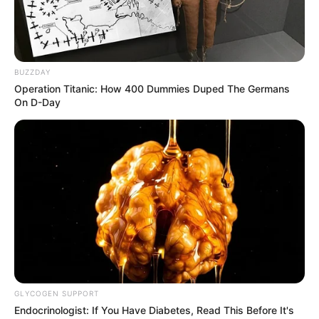
buffet salato, vedrete che andranno letteralmente
a ruba perché sono molto sfiziosi! E poi questa
ricetta vi conquisterà perché è semplicissima da
realizzare, davvero è adatta anche a chi è alle
prime armi in cucina.
LEGGI ANCHE
Focaccia Garden all’80% di
idratazione: il segreto della
maturazione a freddo e il tocco
Hot Honey