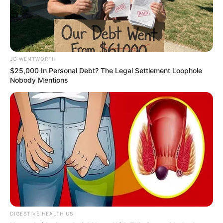
Muffin con pancetta e spinaci, snack sfiziosi e facili per l’aperitivo –
buttalapasta.it
Come abbiamo già detto, sono ottimi da gustare
in qualsiasi momento della giornata come snack,
perfetti se cercate
idee per l’aperitivo
da servire
anche come antipasto.
INGREDIENTI PER SEI PERSONE
due uova grandi
100 gr di latte