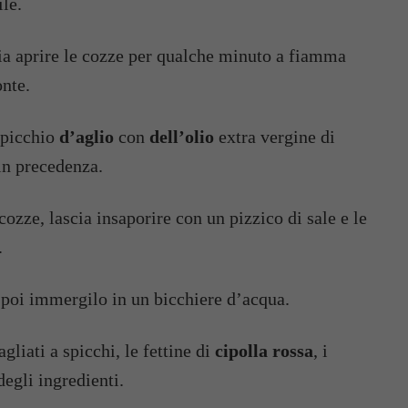
le.
a aprire le cozze per qualche minuto a fiamma
onte.
 spicchio
d’aglio
con
dell’olio
extra vergine di
 in precedenza.
ozze, lascia insaporire con un pizzico di sale e le
.
 poi immergilo in un bicchiere d’acqua.
agliati a spicchi, le fettine di
cipolla rossa
, i
 degli ingredienti.