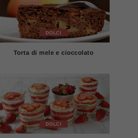
DOLCI
Torta di mele e cioccolato
DOLCI