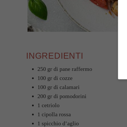
INGREDIENTI
250 gr di pane raffermo
100 gr di cozze
100 gr di calamari
200 gr di pomodorini
1 cetriolo
1 cipolla rossa
1 spicchio d’aglio