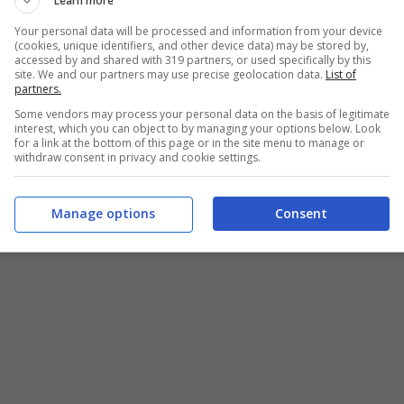
Learn more
Your personal data will be processed and information from your device
(cookies, unique identifiers, and other device data) may be stored by,
accessed by and shared with 319 partners, or used specifically by this
site. We and our partners may use precise geolocation data.
List of
partners.
Come preparare la panzanella di mare – Buttalapasta.it
Some vendors may process your personal data on the basis of legitimate
interest, which you can object to by managing your options below. Look
for a link at the bottom of this page or in the site menu to manage or
withdraw consent in privacy and cookie settings.
Manage options
Consent