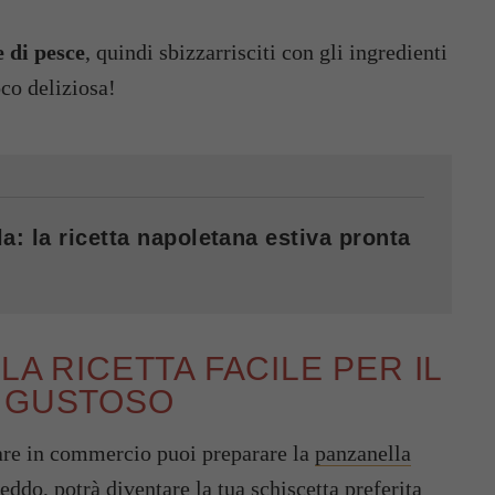
e di pesce
, quindi sbizzarrisciti con gli ingredienti
co deliziosa!
a: la ricetta napoletana estiva pronta
LA RICETTA FACILE PER IL
E GUSTOSO
are in commercio puoi preparare la
panzanella
reddo, potrà diventare la tua schiscetta preferita