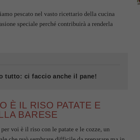
biamo pescato nel vasto ricettario della cucina
asione speciale perché contribuirà a renderla
o tutto: ci faccio anche il pane!
O È IL RISO PATATE E
ELLA BARESE
per voi è il riso con le patate e le cozze, un
nale che può sembrare difficile da preparare ma in