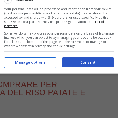
Learn more
Your personal data will be processed and information from your device
(cookies, unique identifiers, and other device data) may be stored by,
accessed by and shared with 319 partners, or used specifically by this
site. We and our partners may use precise geolocation data.
List of
partners.
Some vendors may process your personal data on the basis of legitimate
interest, which you can object to by managing your options below. Look
La ricetta del giorno per un piatto alla barese – buttalapasta.it
for a link at the bottom of this page or in the site menu to manage or
withdraw consent in privacy and cookie settings.
acilmente, se lo volete preparare per il menu di
Manage options
Consent
dienti che vi servono.
COMPRARE PER
A DEL RISO PATATE E