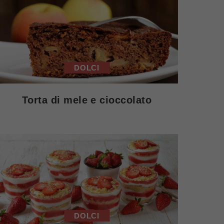
DOLCI
Torta di mele e cioccolato
DOLCI