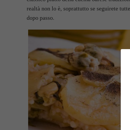
realtà non lo è, soprattutto se seguirete tut
dopo passo.