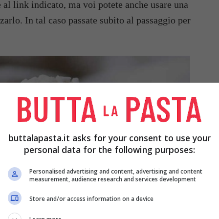
 al link indicato, ma voi potete anche usare una
zarlo. In tal caso passate subito al passaggio per
buttalapasta.it asks for your consent to use your
personal data for the following purposes:
Personalised advertising and content, advertising and content
measurement, audience research and services development
Store and/or access information on a device