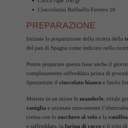
Cocco rapè 100 gr
Cioccolatini Raffaello Ferrero 10
PREPARAZIONE
Iniziate la preparazione della ricetta della
t
del pan di Spagna come indicato nella ricetta
Potete preparare questa base anche il giorno
completamente raffreddata prima di procedere
Spezzettate il
cioccolato bianco
e fatelo fo
Mettete in un mixer le
mandorle
, tritale 
vaniglia
e azionate nuovamente l’elettrodo
crema con lo
zucchero al velo
e la
vanillin
e raffreddato, la
farina di cocco
e il trito 