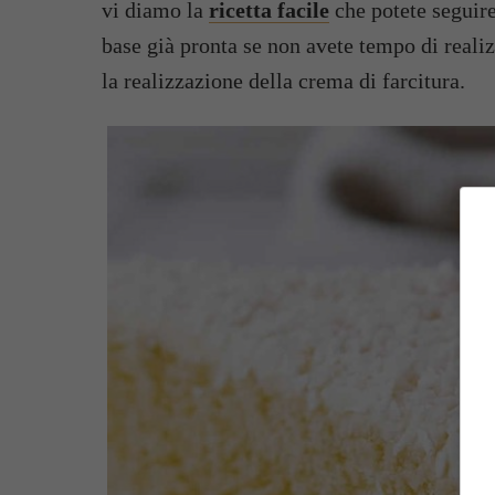
vi diamo la
ricetta facile
che potete seguire
base già pronta se non avete tempo di realiz
la realizzazione della crema di farcitura.