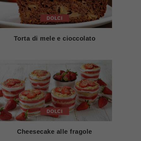
DOLCI
Torta di mele e cioccolato
DOLCI
Cheesecake alle fragole