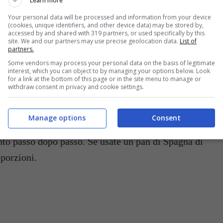
Learn more
Your personal data will be processed and information from your device
(cookies, unique identifiers, and other device data) may be stored by,
accessed by and shared with 319 partners, or used specifically by this
site. We and our partners may use precise geolocation data.
List of
partners.
Some vendors may process your personal data on the basis of legitimate
interest, which you can object to by managing your options below. Look
for a link at the bottom of this page or in the site menu to manage or
del fantasmino Spookie al cocco e cioccolato bianco – buttalapasta.it
withdraw consent in privacy and cookie settings.
uello del cocco, che si mescola con il cioccolato
Manage options
Consent
dolce davvero sublime, lo dovete provare!
to passo dopo passo. Se usate un pan di Spagna di
 porzioni.