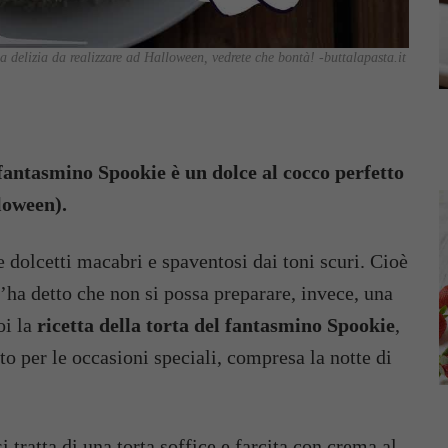
 delizia da realizzare ad Halloween, vedrete che bontà! -buttalapasta.it
l fantasmino Spookie è un dolce al cocco perfetto
loween).
 dolcetti macabri e spaventosi dai toni scuri. Cioè
l’ha detto che non si possa preparare, invece, una
oi la
ricetta della torta del fantasmino Spookie
,
to per le occasioni speciali, compresa la notte di
i tratta di una torta soffice e farcita con crema al