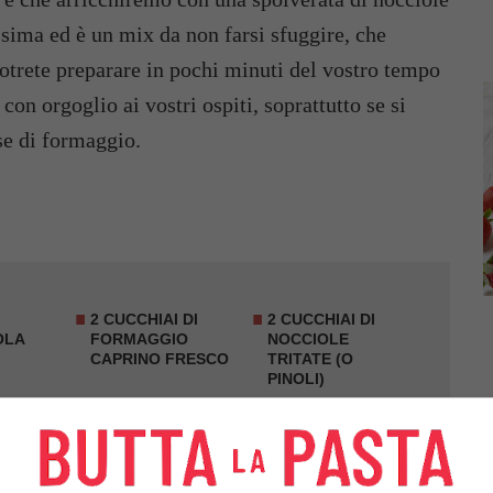
ssima ed è un mix da non farsi sfuggire, che
potrete preparare in pochi minuti del vostro tempo
con orgoglio ai vostri ospiti, soprattutto se si
ase di formaggio.
2 CUCCHIAI DI
2 CUCCHIAI DI
OLA
FORMAGGIO
NOCCIOLE
CAPRINO FRESCO
TRITATE (O
PINOLI)