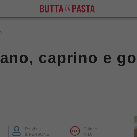
A
dano, caprino e g
Porzioni:
Calorie:
1 PERSONE
N.D.