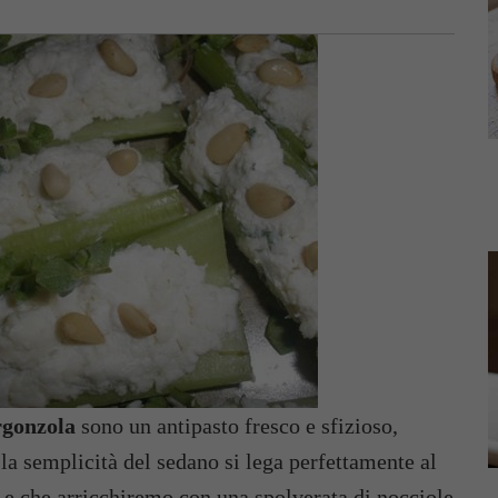
orgonzola
sono un antipasto fresco e sfizioso,
i la semplicità del sedano si lega perfettamente al
 e che arricchiremo con una spolverata di nocciole