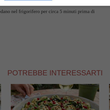
edano nel frigorifero per circa 5 minuti prima di
POTREBBE INTERESSARTI