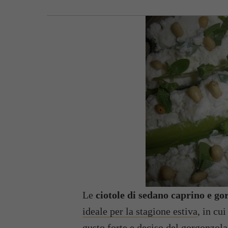
Le
ciotole di sedano caprino e g
ideale per la stagione estiva
, in cu
gusto forte e deciso del gorgonzola