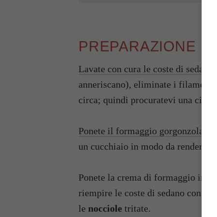
PREPARAZIONE
Lavate con cura le coste di sedano
anneriscano), eliminate i filamenti 
circa; quindi procuratevi una cioto
Ponete il formaggio gorgonzola
e 
un cucchiaio in modo da rendere 
Ponete la crema di formaggio in una
riempire le coste di sedano con faci
le
nocciole
tritate.