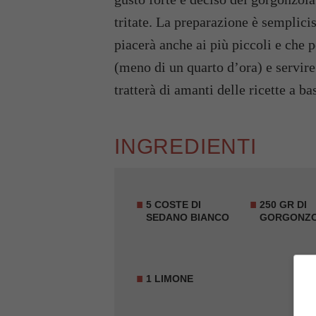
tritate. La preparazione è semplici
piacerà anche ai più piccoli e che 
(meno di un quarto d’ora) e servire 
tratterà di amanti delle ricette a b
INGREDIENTI
5 COSTE DI
250 GR DI
SEDANO BIANCO
GORGONZ
1 LIMONE