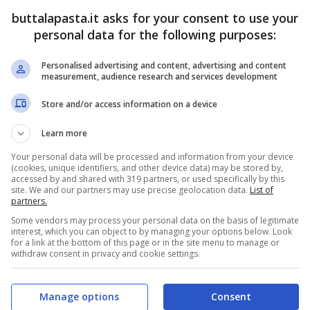
buttalapasta.it asks for your consent to use your
personal data for the following purposes:
Personalised advertising and content, advertising and content
measurement, audience research and services development
in acqua e succo di
limone
(per evitare che si
Store and/or access information on a device
esterni e tagliatele a tocchetti di 10 centimetri
Learn more
la.
Your personal data will be processed and information from your device
(cookies, unique identifiers, and other device data) may be stored by,
accessed by and shared with 319 partners, or used specifically by this
il
caprino
nella ciotola e mescolateli assieme con
site. We and our partners may use precise geolocation data.
List of
partners.
il composto cremoso e omogeneo.
Some vendors may process your personal data on the basis of legitimate
interest, which you can object to by managing your options below. Look
for a link at the bottom of this page or in the site menu to manage or
 sacca da pasticceria che utilizzerete per
withdraw consent in privacy and cookie settings.
lità; quindi spolverizzate il vostro antipasto con
Manage options
Consent