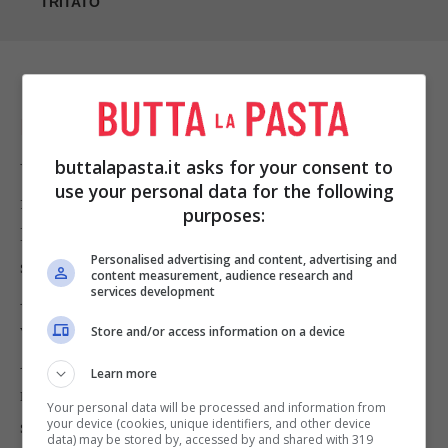
TRITATO
PREPARAZIONE
buttalapasta.it asks for your consent to
Versate il brodo in una pentola e mettetelo sul
use your personal data for the following
fuoco.
purposes:
Mettete gli spaghetti in una ciotola e versateci
Personalised advertising and content, advertising and
sopra dell’acqua calda.
content measurement, audience research and
services development
Aggiungete tutti gli altri ingredienti eccetto le
verdure al brodo e portate ad ebollizione.
Store and/or access information on a device
Aggiungete anche le verdure e cuocetele per due
Learn more
minuti. Aggiungete gli spaghetti alla zuppa e
Your personal data will be processed and information from
your device (cookies, unique identifiers, and other device
servite spolverando con il coriandolo fresco.
data) may be stored by, accessed by and shared with 319