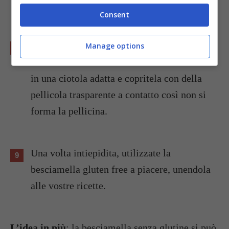
grattugia.
Consent
Mescolate bene ed aggiungete anche il
sale
:
Manage options
mescolate ancora. Trasferite la besciamella
in una ciotola adatta e copritela con della
pellicola trasparente a contatto così non si
forma la pellicina.
Una volta intiepidita, utilizzate la
besciamella gluten free a piacere, unendola
alle vostre ricette.
L’idea in più
: la besciamella senza glutine si può