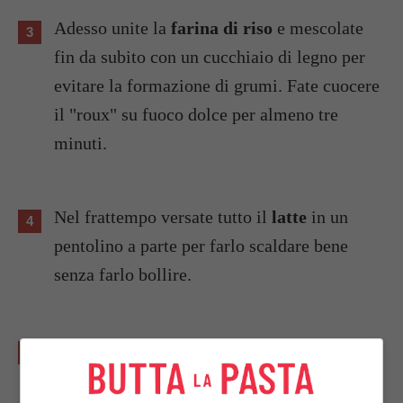
Adesso unite la
farina di riso
e mescolate
fin da subito con un cucchiaio di legno per
evitare la formazione di grumi. Fate cuocere
il "roux" su fuoco dolce per almeno tre
minuti.
Nel frattempo versate tutto il
latte
in un
pentolino a parte per farlo scaldare bene
senza farlo bollire.
Unite il latte scaldato al roux facendolo
cadere a filo: continuate a mescolare con un