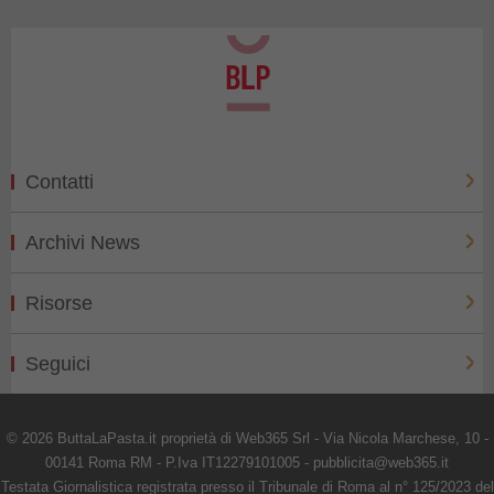
Contatti
Archivi News
Risorse
Seguici
© 2026 ButtaLaPasta.it proprietà di Web365 Srl - Via Nicola Marchese, 10 -
00141 Roma RM - P.Iva IT12279101005 - pubblicita@web365.it
Testata Giornalistica registrata presso il Tribunale di Roma al n° 125/2023 del