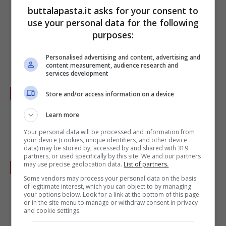
cucchiaio di legno per favorire lo
buttalapasta.it asks for your consent to
scioglimento degli eventuali grumi nel
use your personal data for the following
liquido. Durante la cottura, di circa 8 minuti,
purposes:
mantenete la fiamma bassa.
Personalised advertising and content, advertising and
content measurement, audience research and
services development
Potrete prolungare o diminuire il tempo di
Store and/or access information on a device
cottura a seconda delle preferenze per
Learn more
ottenere una salsa più o meno densa.
Your personal data will be processed and information from
your device (cookies, unique identifiers, and other device
data) may be stored by, accessed by and shared with 319
partners, or used specifically by this site. We and our partners
Una volta addensata la besciamella spegnete
may use precise geolocation data.
List of partners.
Some vendors may process your personal data on the basis
la fiamma ed allontanate il pentolino dal
of legitimate interest, which you can object to by managing
your options below. Look for a link at the bottom of this page
fornello. Unite la
noce moscata
appena
or in the site menu to manage or withdraw consent in privacy
and cookie settings.
grattugiata con un coltello o con una mini