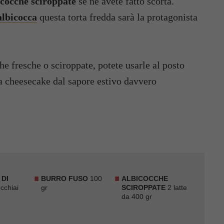
icocche sciroppate
se ne avete fatto scorta.
’albicocca
questa torta fredda sarà la protagonista
he fresche o sciroppate, potete usarle al posto
ra cheesecake dal sapore estivo davvero
DI
BURRO FUSO
100
ALBICOCCHE
cchiai
gr
SCIROPPATE
2 latte
da 400 gr