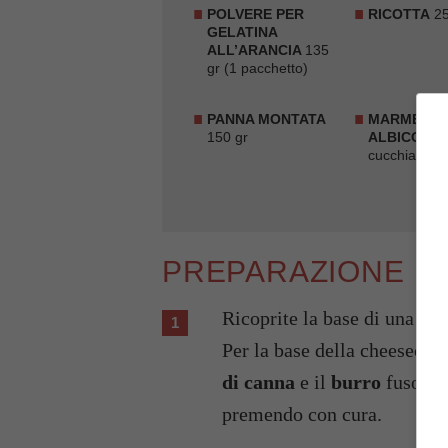
POLVERE PER
RICOTTA
25
GELATINA
ALL’ARANCIA
135
gr (1 pacchetto)
PANNA MONTATA
MARMELLAT
150 gr
ALBICOCC
cucchiai
PREPARAZIONE
Ricoprite la base di una teglia apribile di 23 cm. di diametro con carta forno.
Per la base della cheesecak
di canna
e il
burro
fuso, e 
premendo con cura.