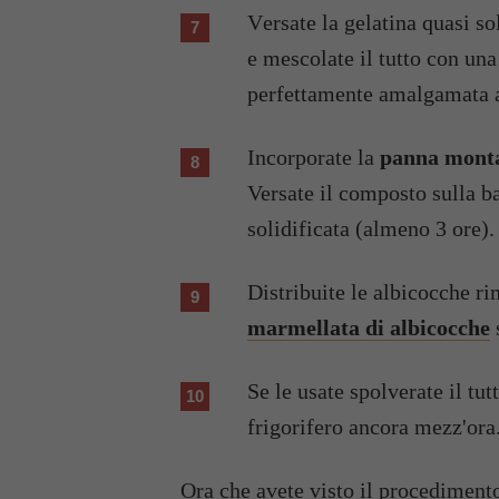
Versate la gelatina quasi solidificata sul composto di formaggio e albicocche
e mescolate il tutto con una
perfettamente amalgamata a
Incorporate la
panna mont
Versate il composto sulla ba
solidificata (almeno 3 ore).
Distribuite le albicocche r
marmellata di albicocche
Se le usate spolverate il tu
frigorifero ancora mezz'ora
Ora che avete visto il procedimento