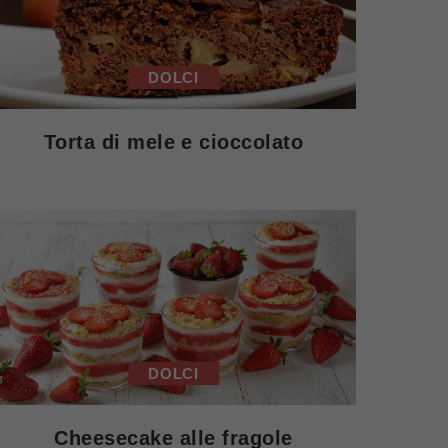
DOLCI
Torta di mele e cioccolato
DOLCI
Cheesecake alle fragole