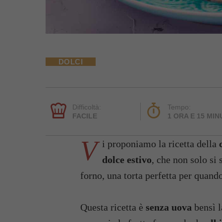
DOLCI
Difficoltà:
Tempo:
FACILE
1 ORA E 15 MIN
V
i proponiamo la ricetta della
dolce estivo
, che non solo si
forno, una torta perfetta per quand
Questa ricetta è
senza uova
bensì l