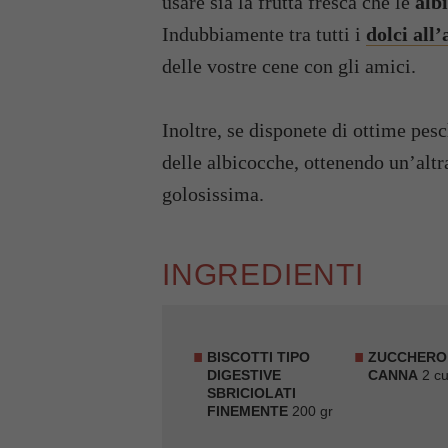
usare sia la frutta fresca che le
alb
Indubbiamente tra tutti i
dolci all
delle vostre cene con gli amici.
Inoltre, se disponete di ottime pesc
delle albicocche, ottenendo un’alt
golosissima.
INGREDIENTI
BISCOTTI TIPO
ZUCCHERO 
DIGESTIVE
CANNA
2 cu
SBRICIOLATI
FINEMENTE
200 gr