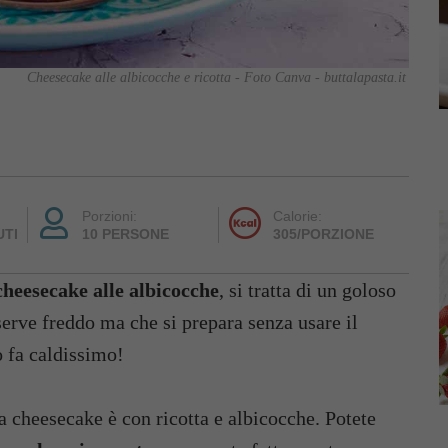
Cheesecake alle albicocche e ricotta - Foto Canva - buttalapasta.it
Porzioni:
Calorie:
UTI
10 PERSONE
305/PORZIONE
cheesecake alle albicocche
, si tratta di un goloso
 serve freddo ma che si prepara senza usare il
o fa caldissimo!
a cheesecake è con ricotta e albicocche. Potete