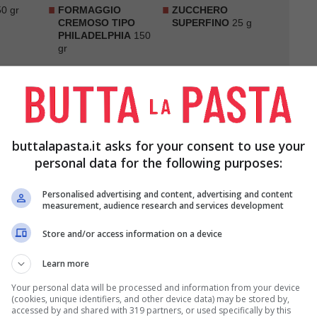
0 gr
FORMAGGIO
ZUCCHERO
CREMOSO TIPO
SUPERFINO
25 g
PHILADELPHIA
150
gr
A DI
MANDORLE A
HE
2
LAMELLE
(OPZIONALI)
2
cucchiai
buttalapasta.it asks for your consent to use your
personal data for the following purposes:
Personalised advertising and content, advertising and content
measurement, audience research and services development
Store and/or access information on a device
e mescolate i
biscotti
sbriciolati con lo
zucchero
Learn more
distribuite il composto sul fondo della teglia,
Your personal data will be processed and information from your device
(cookies, unique identifiers, and other device data) may be stored by,
accessed by and shared with 319 partners, or used specifically by this