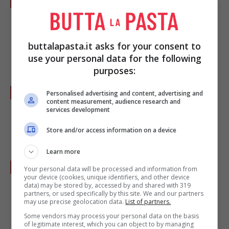
dorso con un coltellino ed eliminate il filetto
nero, se necessario aiutandovi con uno
buttalapasta.it asks for your consent to
stuzzicadenti.
use your personal data for the following
purposes:
In una pentola portate a ebollizione
Personalised advertising and content, advertising and
content measurement, audience research and
abbondante acqua, unite le
verdure
per il
services development
soffritto e il
vino bianco
.
Store and/or access information on a device
Learn more
Salate, eliminate le verdure e immergetevi i
Your personal data will be processed and information from
your device (cookies, unique identifiers, and other device
gamberi
per circa un minuto, scolateli e
data) may be stored by, accessed by and shared with 319
partners, or used specifically by this site. We and our partners
lasciateli raffreddare in una ciotola.
may use precise geolocation data.
List of partners.
Some vendors may process your personal data on the basis
of legitimate interest, which you can object to by managing