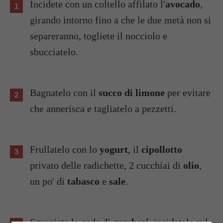
Incidete con un coltello affilato l'
avocado
,
girando intorno fino a che le due metà non si
separeranno, togliete il nocciolo e
sbucciatelo.
Bagnatelo con il
succo di limone
per evitare
che annerisca e tagliatelo a pezzetti.
Frullatelo con lo
yogurt
, il
cipollotto
privato delle radichette, 2 cucchiai di
olio
,
un po' di
tabasco
e
sale
.
Sgusciate le code di
gamberi
, incidetele sul