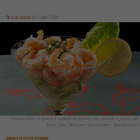
Di
Kati Irrente
|
5 Luglio 2025
Quando porto in tavola il cocktail di gamberi con avocado e yogurt tutti
fanno festa, delizioso e freschissimo - buttalapasta.it
ANTIPASTI