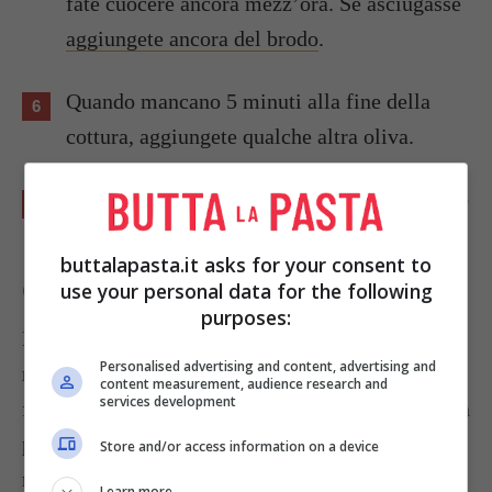
fate cuocere ancora mezz’ora. Se asciugasse
aggiungete ancora del brodo
.
Quando mancano 5 minuti alla fine della
cottura, aggiungete qualche altra oliva.
Servite decorando ogni piatto con un rametto
di rosmarino.
buttalapasta.it asks for your consent to
CURIOSITÀ
use your personal data for the following
purposes:
Il
coniglio alla ligure
è un secondo piatto
Personalised advertising and content, advertising and
regionale apprezzato in tutta Italia, saporito e
content measurement, audience research and
services development
facile da preparare. La sua diffusione in Liguria, a
partire dal Ponente Ligure, luogo di origine della
Store and/or access information on a device
ricetta, è dovuta alla grande quantità di
Learn more