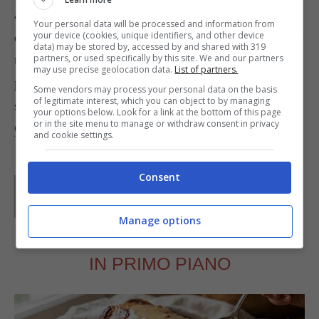
allevamenti di conigli presente sul territorio fin
Your personal data will be processed and information from
dall’antichità. Ovviamente questa è solo una delle
your device (cookies, unique identifiers, and other device
data) may be stored by, accessed by and shared with 319
tante
ricette con il coniglio, che può essere
partners, or used specifically by this site. We and our partners
may use precise geolocation data.
List of partners.
proposto con carciofi
e in mille altri modi, a
Some vendors may process your personal data on the basis
of legitimate interest, which you can object to by managing
seconda delle tradizioni locali. Foto di
Carmelita
your options below. Look for a link at the bottom of this page
or in the site menu to manage or withdraw consent in privacy
Caruana
and cookie settings.
Consent
Parole di
GIeGI
GIeGI è stata collaboratrice di Buttalapasta dal 2008 al
2013, spaziando tra tutte le tipologie di ricette, con un
Manage options
occhio di riguardo a quelle della tradizione regionale.
IN PRIMO PIANO