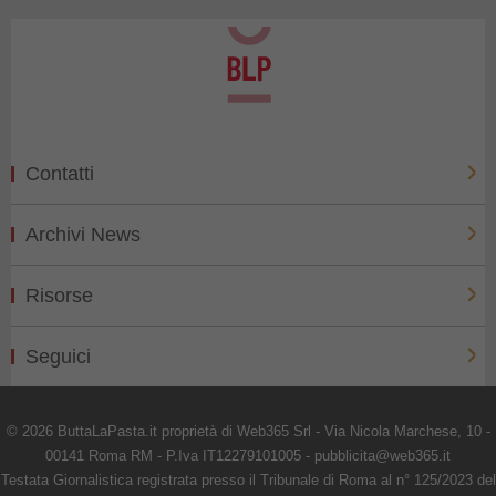
Contatti
Archivi News
Risorse
Seguici
© 2026 ButtaLaPasta.it proprietà di Web365 Srl - Via Nicola Marchese, 10 -
00141 Roma RM - P.Iva IT12279101005 - pubblicita@web365.it
Testata Giornalistica registrata presso il Tribunale di Roma al n° 125/2023 del