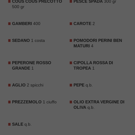
COUS COUS PRECOTTO
PESCE SPADA
300 gr
500 gr
GAMBERI
400
CAROTE
2
SEDANO
1 costa
POMODORI PERINI BEN
MATURI
4
PEPERONE ROSSO
CIPOLLA ROSSA DI
GRANDE
1
TROPEA
1
AGLIO
2 spicchi
PEPE
q.b.
PREZZEMOLO
1 ciuffo
OLIO EXTRA VERGINE DI
OLIVA
q.b.
SALE
q.b.