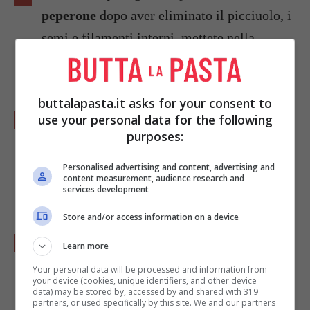
peperone
dopo aver eliminato il picciuolo, i
semi e filamenti interni, mettete nella
casseruola e mescolate.
buttalapasta.it asks for your consent to
Tagliate a cubetti i
pomodori
tenendo il loro
use your personal data for the following
purposes:
succo e versate tutto nella casseruola. Salate
e pepate, lasciate cuocere per circa venti
Personalised advertising and content, advertising and
content measurement, audience research and
minuti con un coperchio.
services development
Store and/or access information on a device
Pulite i
gamberi
eliminando il carapace e il
Learn more
filino sul dorso, saltateli in padella con un
Your personal data will be processed and information from
your device (cookies, unique identifiers, and other device
poco di olio per 5 minuti girandoli a metà
data) may be stored by, accessed by and shared with 319
partners, or used specifically by this site. We and our partners
cottura, mettete da parte.