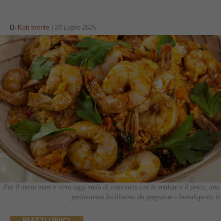
Di
Kati Irrente
|
28 Luglio 2025
Per il menu mare e terra oggi vado di cous cous con le verdure e il pesce, una
prelibatezza facilissima da preparare - buttalapasta.it
PIATTI UNICI