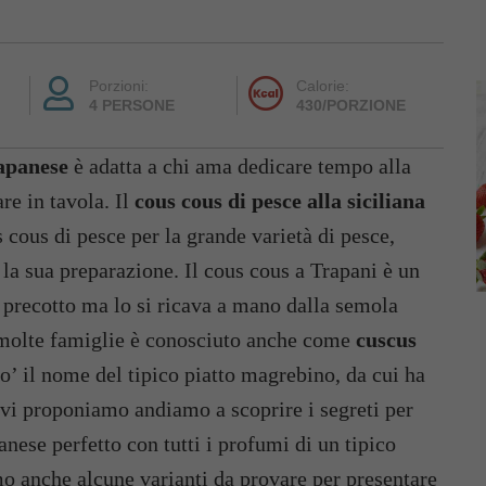
Porzioni:
Calorie:
4 PERSONE
430/PORZIONE
rapanese
è adatta a chi ama dedicare tempo alla
re in tavola. Il
cous cous di pesce alla siciliana
us cous di pesce per la grande varietà di pesce,
 la sua preparazione. Il cous cous a Trapani è un
us precotto ma lo si ricava a mano dalla semola
in molte famiglie è conosciuto anche come
cuscus
po’ il nome del tipico piatto magrebino, da cui ha
e vi proponiamo andiamo a scoprire i segreti per
anese perfetto con tutti i profumi di un tipico
mo anche alcune varianti da provare per presentare