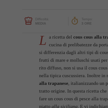
Difficoltà:
Tempo:
MEDIA
3 ORE
L
a ricetta del
cous cous alla t
cucina di prelibatezze da porta
si differenzia dagli altri tipi di co
frutti di mare e molluschi usati per
rito diffuso, non si usa il cous co
nella tipica cuscussiera. Inoltre 
alla trapanese
, italianizzando un 
tratto origine. In questa ricetta ch
fare un cous cous di pesce alla trap
piatto
alla siciliana
. E vi indichia