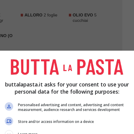
E
ALLORO
2 foglie
OLIO EVO
5
gr
cucchiai
NO (O
buttalapasta.it asks for your consent to use your
personal data for the following purposes:
e il pomodoro e l'alloro e fate insaporire. Se
 prima. Coprite con 3 bicchieri di acqua, unite un
Personalised advertising and content, advertising and content
measurement, audience research and services development
ebollizione. Cuocete per 10 minuti.
Store and/or access information on a device