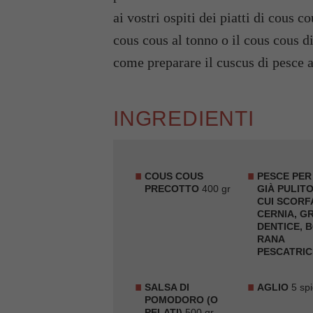
ai vostri ospiti dei piatti di cous 
cous cous al tonno o il cous cous 
come preparare il cuscus di pesce a
INGREDIENTI
COUS COUS
PESCE PER
PRECOTTO
400 gr
GIÀ PULITO
CUI SCORF
CERNIA, G
DENTICE, 
RANA
PESCATRIC
SALSA DI
AGLIO
5 spi
POMODORO (O
PELATI)
500 gr