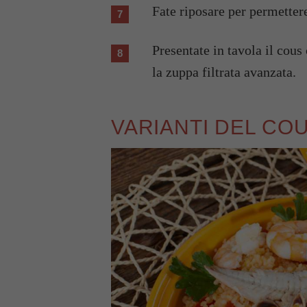
Fate riposare per permette
Presentate in tavola il cous cous con i tranci di pesce puliti e i crostacei e con
la zuppa filtrata avanzata.
VARIANTI DEL CO