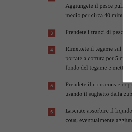
Aggiungete il pesce pulito 
medio per circa 40 minuti. 
Prendete i tranci di pesce e
Rimettete il tegame sul fuoco e riportate a bollore, unite scampi e gamberi e
portate a cottura per 5 minuti
fondo del tegame e mettete 
Prendete il cous cous e dopo averlo sgranato con poco olio reidradatelo
usando il sughetto della zup
Lasciate assorbire il liquido per il tempo indicato sulla confezione del cous
cous, eventualmente aggiung