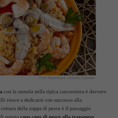
Foto Shutterstock | Antonio Gravante
na
con la semola nella tipica cuscussiera è davvero
elli riesce a dedicarsi con successo alla
 cottura della zuppa di pesce è il passaggio
 di questo
cous cous di pesce alla trapanese
.