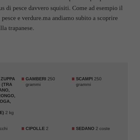
cous di pesce davvero squisiti. Come ad esempio il
di pesce e verdure.ma andiamo subito a scoprire
lla trapanese.
 ZUPPA
GAMBERI
250
SCAMPI
250
 (TRA
grammi
grammi
ANO,
RONGO,
BOGA,
E)
2 kg
cchi
CIPOLLE
2
SEDANO
2 coste