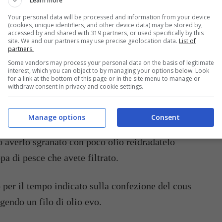
Learn more
e ponete un coperchio sul tegame. Cuocete a fuoco
Your personal data will be processed and information from your device
Spegnete e lasciate riposare 30 minuti.
(cookies, unique identifiers, and other device data) may be stored by,
accessed by and shared with 319 partners, or used specifically by this
site. We and our partners may use precise geolocation data.
List of
partners.
 metteteli da parte. Se necessario deliscateli.
Some vendors may process your personal data on the basis of legitimate
interest, which you can object to by managing your options below. Look
for a link at the bottom of this page or in the site menu to manage or
withdraw consent in privacy and cookie settings.
 circa. Togliete i crostacei, filtrate il liquido di
da parte.
Manage options
Consent
pa di pesce che avete filtrato.
endo un filo di olio evo.