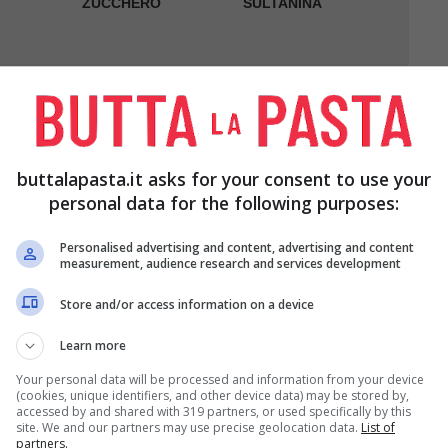
ZUCCHERO
SULTANINA
buttalapasta.it asks for your consent to use your
personal data for the following purposes:
Personalised advertising and content, advertising and content
measurement, audience research and services development
Store and/or access information on a device
te il cous cous, l’
uvetta
, lo
zucchero
e il
burro
Learn more
Your personal data will be processed and information from your device
(cookies, unique identifiers, and other device data) may be stored by,
portate a ebollizione 400 ml di
acqua
con un
accessed by and shared with 319 partners, or used specifically by this
site. We and our partners may use precise geolocation data.
List of
partners.