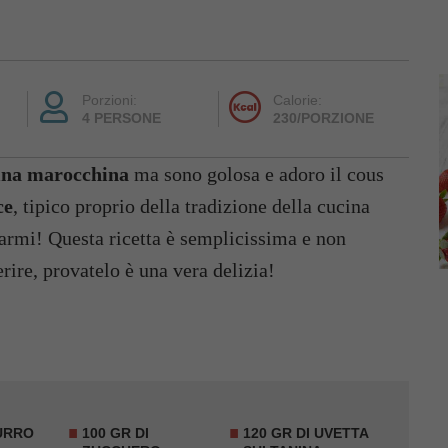
Porzioni:
Calorie:
4 PERSONE
230/PORZIONE
ina marocchina
ma sono golosa e adoro il cous
ce
, tipico proprio della tradizione della cucina
armi! Questa ricetta è semplicissima e non
erire, provatelo è una vera delizia!
BURRO
100 GR DI
120 GR DI UVETTA