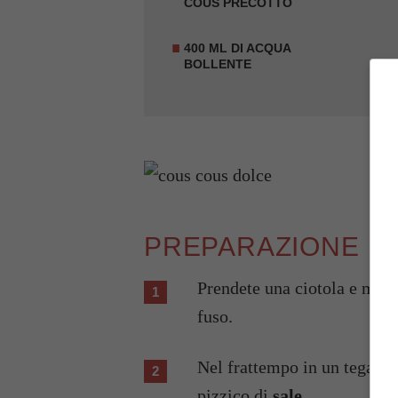
COUS PRECOTTO
400 ML DI ACQUA
BOLLENTE
PREPARAZIONE
Prendete una ciotola e mette
fuso.
Nel frattempo in un tegame 
pizzico di
sale
.