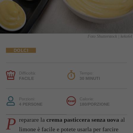
Foto Shutterstock | keko64
DOLCI
Difficoltà:
Tempo:
FACILE
30 MINUTI
Porzioni:
Calorie:
4 PERSONE
180/PORZIONE
P
reparare la
crema pasticcera senza uova
al
limone è facile e potete usarla per farcire