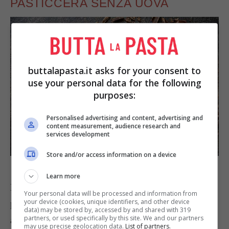
PASTICCERA SENZA UOVA
buttalapasta.it asks for your consent to
use your personal data for the following
purposes:
Personalised advertising and content, advertising and
content measurement, audience research and
services development
Store and/or access information on a device
Foto Shutterstock | Liliya Kandrashevich
Learn more
La
ricetta di questa crema per dolci senza uova
Your personal data will be processed and information from
your device (cookies, unique identifiers, and other device
permette di realizzare un dessert da poter gustare
data) may be stored by, accessed by and shared with 319
partners, or used specifically by this site. We and our partners
anche al cucchiaio. Deliziosa in questa sua
may use precise geolocation data.
List of partners.