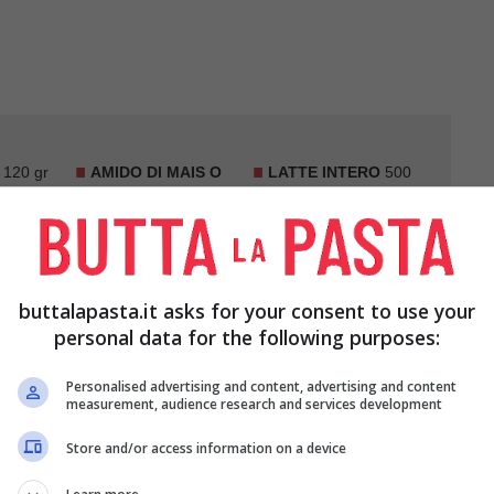
120 gr
AMIDO DI MAIS O
LATTE INTERO
500
AMIDO DI RISO
40
ml
gr
buttalapasta.it asks for your consent to use your
personal data for the following purposes:
Personalised advertising and content, advertising and content
measurement, audience research and services development
i lavoro tutti gli
ingredienti
necessari per la
Store and/or access information on a device
asticcera
.