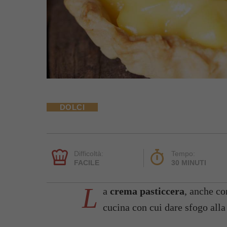
DOLCI
Difficoltà:
Tempo:
FACILE
30 MINUTI
L
a
crema pasticcera
, anche c
cucina con cui dare sfogo alla f