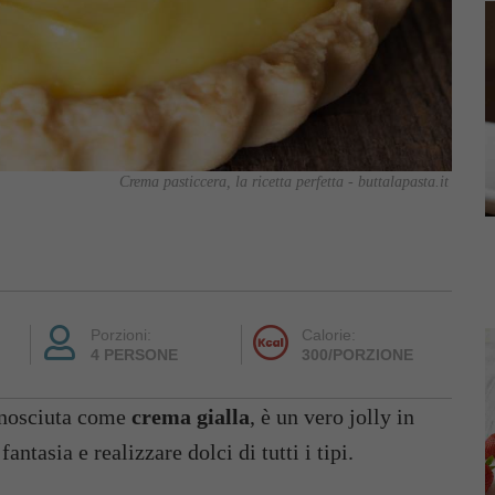
Crema pasticcera, la ricetta perfetta - buttalapasta.it
Porzioni:
Calorie:
4 PERSONE
300/PORZIONE
onosciuta come
crema gialla
, è un vero jolly in
antasia e realizzare dolci di tutti i tipi.