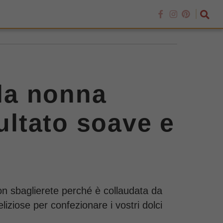
lla nonna
ultato soave e
non sbaglierete perché è collaudata da
iziose per confezionare i vostri dolci