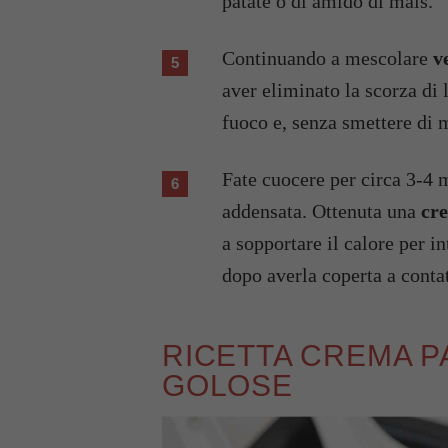
patate o di amido di mais.
Continuando a mescolare
v
aver eliminato la scorza di 
fuoco e, senza smettere di 
Fate cuocere per circa 3-4 minuti, mescolando, fino a quando la crema si sarà
addensata. Ottenuta una
cre
a sopportare il calore per i
dopo averla coperta a contat
RICETTA CREMA P
GOLOSE