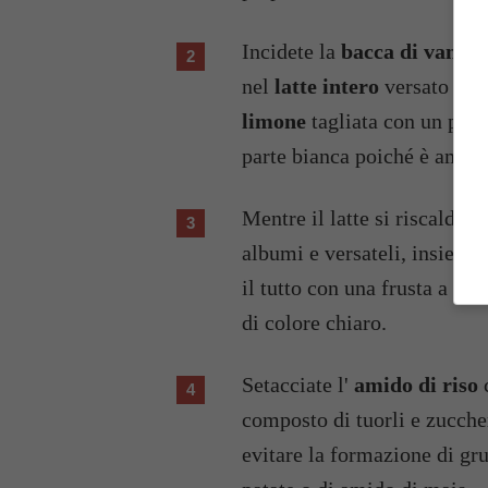
Incidete la
bacca di vanigl
nel
latte intero
versato in u
limone
tagliata con un pelap
parte bianca poiché è amara
Mentre il latte si riscalda
albumi e versateli, insieme
il tutto con una frusta a m
di colore chiaro.
Setacciate l'
amido di riso
c
composto di tuorli e zucche
evitare la formazione di gru