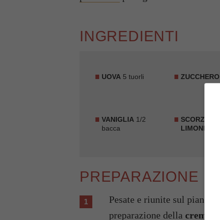
INGREDIENTI
UOVA
5 tuorli
ZUCCHERO
VANIGLIA
1/2
SCORZA DI
bacca
LIMONE
1/2
PREPARAZIONE
Pesate e riunite sul piano d
preparazione della
crema p