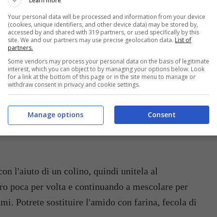
Learn more
Your personal data will be processed and information from your device
ia
per il lungo e ricavatene i semini che tufferete
(cookies, unique identifiers, and other device data) may be stored by,
accessed by and shared with 319 partners, or used specifically by this
n pentolino capiente. Unite anche la
scorza di
site. We and our partners may use precise geolocation data.
List of
partners.
atate. Prendete solo la parte gialla, evitate la
Some vendors may process your personal data on the basis of legitimate
. Fate scaldare.
interest, which you can object to by managing your options below. Look
for a link at the bottom of this page or in the site menu to manage or
withdraw consent in privacy and cookie settings.
 occupatevi delle
uova
, separate i
tuorli
dagli
 allo
zucchero
semolato, in una pentola. Lavorate
Manage options
Consent
ano fino ad ottenere un composto spumoso e gonfio
on l'aiuto di un colino, quindi unitela al
ro poca per volta e continuando a mescolare per
mi. Potrete sostituire l'amido con farina, fecola di