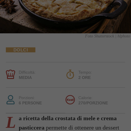
Foto Shutterstock | hlphoto
DOLCI
Difficoltà:
Tempo:
MEDIA
2 ORE
Porzioni:
Calorie:
6 PERSONE
270/PORZIONE
L
a ricetta della crostata di mele e crema
pasticcera
permette di ottenere un dessert