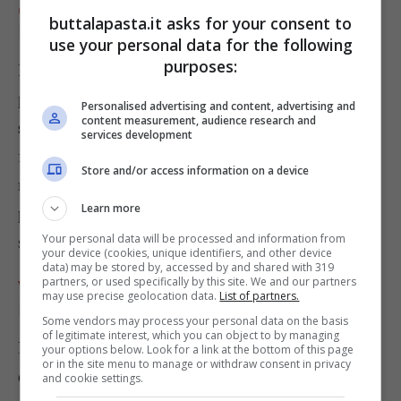
CROSTATA DI MELE E CREMA
buttalapasta.it asks for your consent to
PASTICCERA SENZA BURRO
use your personal data for the following
purposes:
Prepararla è semplice: sostituite la dose di burro
prevista tra gli ingredienti
con 80 ml di olio di
Personalised advertising and content, advertising and
content measurement, audience research and
semi.
Lavorate la pasta frolla come di consueto
services development
fino ad ottenere un impasto sodo e liscio. Fatelo
Store and/or access information on a device
riposare in frigo per almeno un’ora, avvolto da
Learn more
pellicola trasparente, quindi procedete come
Your personal data will be processed and information from
sopra.
your device (cookies, unique identifiers, and other device
data) may be stored by, accessed by and shared with 319
partners, or used specifically by this site. We and our partners
VARIANTI DELLA CROSTATA DI
may use precise geolocation data.
List of partners.
MELE E CREMA PASTICCERA
Some vendors may process your personal data on the basis
of legitimate interest, which you can object to by managing
Due imperdibili varianti sono
la crostata di mele
your options below. Look for a link at the bottom of this page
or in the site menu to manage or withdraw consent in privacy
e crema pasticcera alla cannella
da ottenere
and cookie settings.