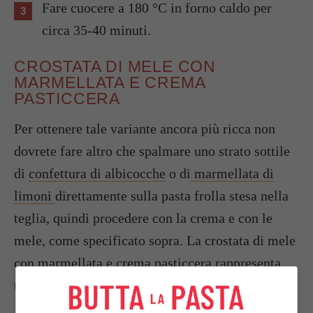
Fare cuocere a 180 °C in forno caldo per
circa 35-40 minuti.
CROSTATA DI MELE CON
MARMELLATA E CREMA
PASTICCERA
Per ottenere tale variante ancora più ricca non
dovrete fare altro che spalmare uno strato sottile
di
confettura di albicocche
o di
marmellata di
limoni
direttamente sulla pasta frolla stesa nella
teglia, quindi procedere con la crema e con le
mele, come specificato sopra. La crostata di mele
con marmellata e crema pasticcera rappresenta
una apprezzata variante del dolce.