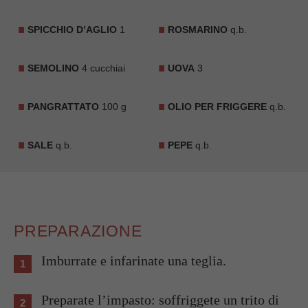
SPICCHIO D’AGLIO
1
ROSMARINO
q.b.
SEMOLINO
4 cucchiai
UOVA
3
PANGRATTATO
100 g
OLIO PER FRIGGERE
q.b.
SALE
q.b.
PEPE
q.b.
PREPARAZIONE
Imburrate e infarinate una teglia.
Preparate l’impasto: soffriggete un trito di