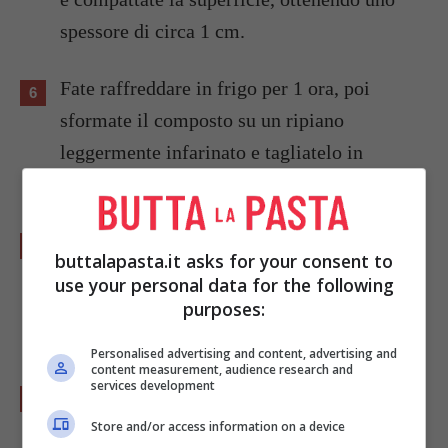
spessore di circa 1 cm.
Fate raffreddare in frigo per 1 ora, poi
sformate il composto su un ripiano
leggermente infarinato e tagliatelo in
quadrati di 3-4 cm di lato.
Scaldate l’olio per friggere e intanto
buttalapasta.it asks for your consent to
impanate i cubetti passandoli nelle uova
use your personal data for the following
sbattute con un pizzico di sale e poi nel
purposes:
pangrattato.
Personalised advertising and content, advertising and
content measurement, audience research and
services development
Friggeteli per qualche minuto,voltandoli, e
poi scolateli su carta assorbente.
Store and/or access information on a device