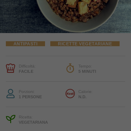
ANTIPASTI
RICETTE VEGETARIANE
Difficoltà:
Tempo:
FACILE
5 MINUTI
Porzioni:
Calorie:
1 PERSONE
N.D.
Ricetta:
VEGETARIANA