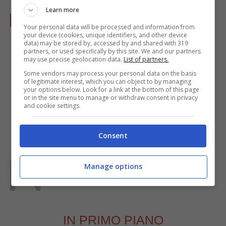
Learn more
A questo punto andate a comporre gli
Your personal data will be processed and information from
stuzzichini, spalmando su un crostino di
your device (cookies, unique identifiers, and other device
data) may be stored by, accessed by and shared with 319
lenticchie il paté di olive verdi o nere e
partners, or used specifically by this site. We and our partners
may use precise geolocation data.
List of partners.
coprendo con un altro crostino. Potete
Some vendors may process your personal data on the basis
guarnire infilando uno stecchino
of legitimate interest, which you can object to by managing
your options below. Look for a link at the bottom of this page
verticalmente nel crostino e facendoci
or in the site menu to manage or withdraw consent in privacy
and cookie settings.
passare un’oliva. Serviteli ancora caldi.
Consent
Parole di
Claudia
Manage options
IN PRIMO PIANO