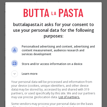
composto girando molto velocemente per evitare
che si rapprendano.
buttalapasta.it asks for your consent to
Salate e pepate e lasciate raffreddare. Coprite e
use your personal data for the following
riponete in frigorifero.
purposes:
Personalised advertising and content, advertising and
Servire la zuppa
con una piccola aggiunta di
content measurement, audience research and
services development
panna acida
senza mescolare
Store and/or access information on a device
.
Foto da www.bies.net.pl
Learn more
Your personal data will be processed and information from
your device (cookies, unique identifiers, and other device
data) may be stored by, accessed by and shared with 319
Tag:
Ricette dal mondo
partners, or used specifically by this site. We and our partners
may use precise geolocation data.
List of partners.
Parole di
Deborah Di Lucia
Some vendors may process your personal data on the basis