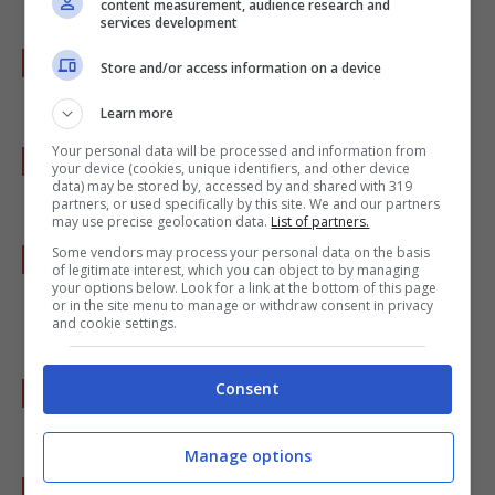
content measurement, audience research and
services development
Al termine unite le olive e insaporite con
Store and/or access information on a device
sale e pepe quindi spegnete la fiamma.
Learn more
Your personal data will be processed and information from
Trascorse le due ore dividete l’impasto in
your device (cookies, unique identifiers, and other device
data) may be stored by, accessed by and shared with 319
due.
partners, or used specifically by this site. We and our partners
may use precise geolocation data.
List of partners.
Stendete una metà su di una teglia larga e
Some vendors may process your personal data on the basis
of legitimate interest, which you can object to by managing
dalle pareti basse, precedentemente unta di
your options below. Look for a link at the bottom of this page
or in the site menu to manage or withdraw consent in privacy
olio.
and cookie settings.
Farcite con le verdure cotte e tiepide e con la
Consent
scamorza tagliata a cubetti.
Manage options
Coprite il tutto con l’impasto rimasto,