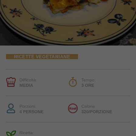
RICETTE VEGETARIANE
Difficoltà:
Tempo:
MEDIA
3 ORE
Porzioni:
Calorie:
4 PERSONE
320/PORZIONE
Ricetta: