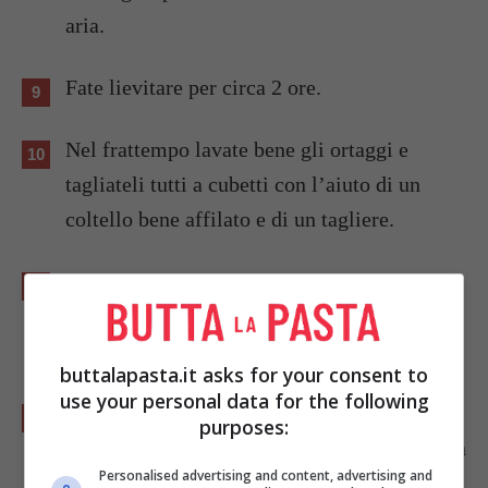
aria.
Fate lievitare per circa 2 ore.
Nel frattempo lavate bene gli ortaggi e
tagliateli tutti a cubetti con l’aiuto di un
coltello bene affilato e di un tagliere.
Versate in un tegame dell’olio di oliva e, una
volta raggiunta la temperatura, unite le
verdure.
buttalapasta.it asks for your consent to
use your personal data for the following
Fatele cuocere per circa 15 minuti su
purposes:
fiamma sostenuta, mescolando spesso con un
Personalised advertising and content, advertising and
cucchiaio di legno.