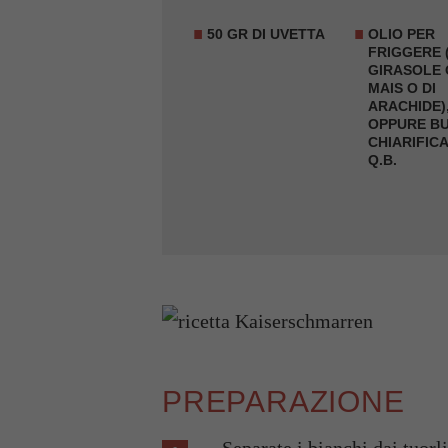
50 GR DI
UVETTA
OLIO PER
FRIGGERE 
GIRASOLE 
MAIS O DI
ARACHIDE)
OPPURE B
CHIARIFIC
Q.B.
PREPARAZIONE
Separate i bianchi dai tuorl