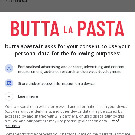
vo, la panna o il latte, ed un pizzico di sale.
iotola e fate una fontana.
buttalapasta.it asks for your consent to use your
 di latte e
uova
al centro della fontana, mescolate
personal data for the following purposes:
miscuglio poco a poco sempre mescolando, cercando
Personalised advertising and content, advertising and content
measurement, audience research and services development
Store and/or access information on a device
ianchi delle uova ed uniteli mescolando
Learn more
infine unite l’uvetta.
Your personal data will be processed and information from your device
(cookies, unique identifiers, and other device data) may be stored by,
o di burro chiarificato in una padella del diametro
accessed by and shared with 319 partners, or used specifically by this
site. We and our partners may use precise geolocation data.
List of
partners.
Some vendors may process your personal data on the basis of legitimate