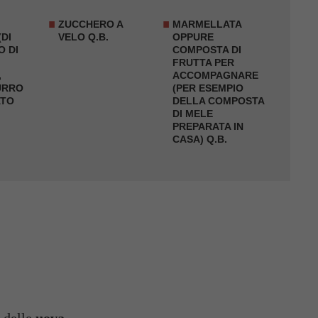
ZUCCHERO A
MARMELLATA
(DI
VELO Q.B.
OPPURE
O DI
COMPOSTA DI
FRUTTA PER
,
ACCOMPAGNARE
URRO
(PER ESEMPIO
ATO
DELLA COMPOSTA
DI MELE
PREPARATA IN
CASA) Q.B.
i delle
uova
.