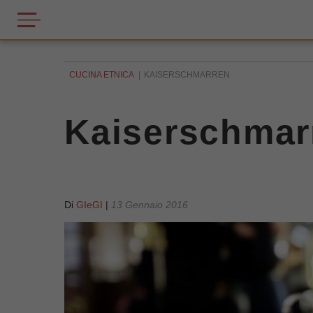
CUCINA ETNICA
KAISERSCHMARREN
Kaiserschmar
Di
GIeGI
|
13 Gennaio 2016