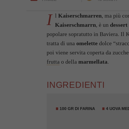
I
l
Kaiserschmarren
, ma più co
Kaiserschmarrn
, è un
dessert
popolare sopratutto in Baviera. Il
tratta di una
omelette
dolce “stracc
poi viene servita coperta da zucch
frutta
o della
marmellata
.
INGREDIENTI
100 GR DI
FARINA
4
UOVA
ME